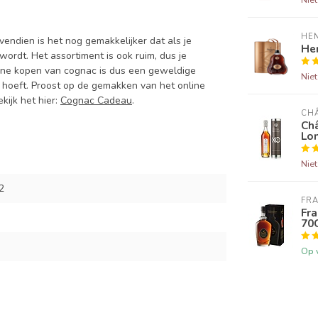
HE
endien is het nog gemakkelijker dat als je
Hen
wordt. Het assortiment is ook ruim, dus je
line kopen van cognac is dus een geweldige
Nie
t hoeft. Proost op de gemakken van het online
kijk het hier:
Cognac Cadeau
.
CH
Ch
Lo
Nie
2
FRA
Fr
70
Op 