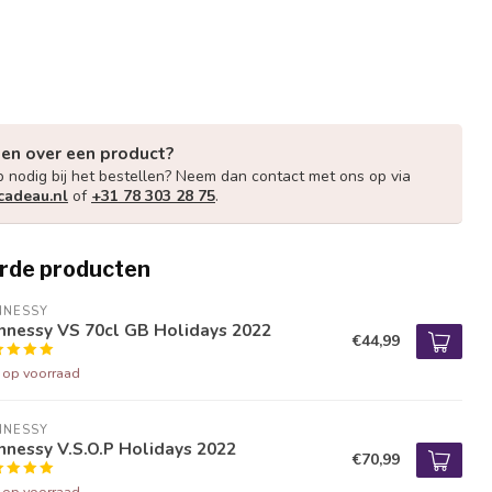
gen over een product?
p nodig bij het bestellen? Neem dan contact met ons op via
cadeau.nl
of
+31 78 303 28 75
.
rde producten
NNESSY
nnessy VS 70cl GB Holidays 2022
€44,99
t op voorraad
NNESSY
nessy V.S.O.P Holidays 2022
€70,99
t op voorraad