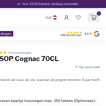
Voor 16:00 besteld, vandaag verzonden
0
EUR
edingen
4.2
/5
109
beoordelingen
0 beoordelingen
VSOP Cognac 70CL
Op voorraad
 blend van eaux-de-vie, waarvan de jongste minstens 4 jaar heeft
reven kaartje toevoegen max. 150 tekens (Optioneel)::