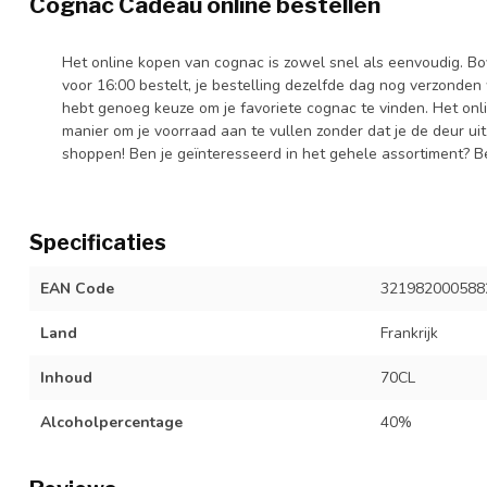
Cognac Cadeau online bestellen
Het online kopen van cognac is zowel snel als eenvoudig. Bov
voor 16:00 bestelt, je bestelling dezelfde dag nog verzonden 
hebt genoeg keuze om je favoriete cognac te vinden. Het on
manier om je voorraad aan te vullen zonder dat je de deur ui
shoppen! Ben je geïnteresseerd in het gehele assortiment? Be
Specificaties
EAN Code
321982000588
Land
Frankrijk
Inhoud
70CL
Alcoholpercentage
40%