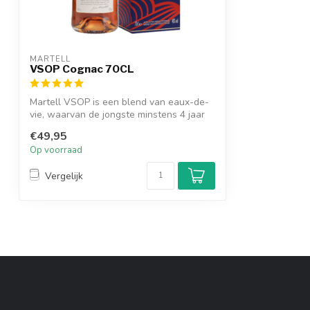
MARTELL
VSOP Cognac 70CL
Martell VSOP is een blend van eaux-de-
vie, waarvan de jongste minstens 4 jaar
he...
€49,95
Op voorraad
Vergelijk