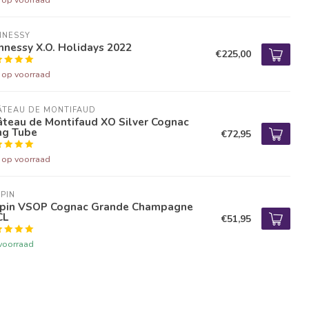
NNESSY
nessy X.O. Holidays 2022
€225,00
t op voorraad
ÂTEAU DE MONTIFAUD
âteau de Montifaud XO Silver Cognac
ng Tube
€72,95
t op voorraad
PIN
apin VSOP Cognac Grande Champagne
CL
€51,95
voorraad