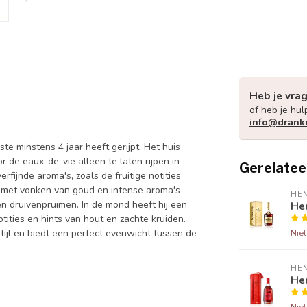
Heb je vra
of heb je hul
info@drank
e minstens 4 jaar heeft gerijpt. Het huis
e eaux-de-vie alleen te laten rijpen in
Gerelatee
erfijnde aroma's, zoals de fruitige notities
 met vonken van goud en intense aroma's
HE
 en druivenpruimen. In de mond heeft hij een
He
tities en hints van hout en zachte kruiden.
tijl en biedt een perfect evenwicht tussen de
Nie
HE
Hen
Nie