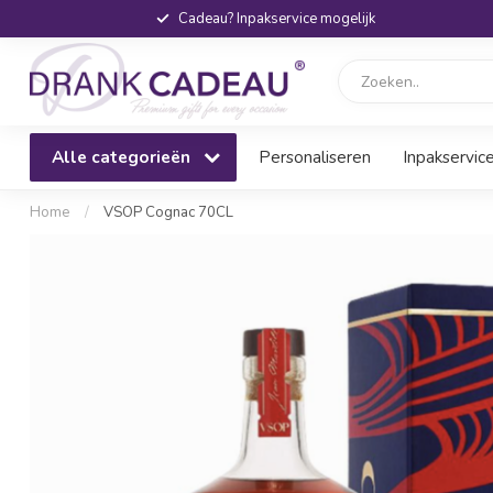
Cadeau? Inpakservice mogelijk
Alle categorieën
Personaliseren
Inpakservic
Home
/
VSOP Cognac 70CL