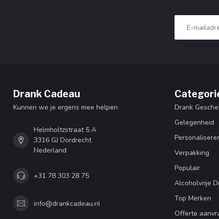
Drank Cadeau
Categori
Kunnen we je ergens mee helpen
Drank Gesche
Gelegenheid
Helmholtzstraat 5 A
Personalisere
3316 GJ Dordrecht
Nederland
Verpakking
Populair
+31 78 303 28 75
Alcoholvrije D
Top Merken
info@drankcadeau.nl
Offerte aanvr