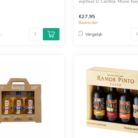
wijnhuis El Castilla. Mooie toeg
see...
€27,95
d
Backorder
k
Vergelijk