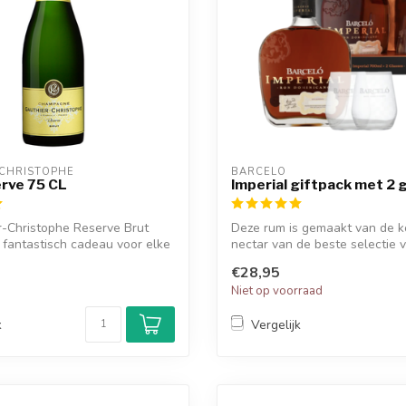
CHRISTOPHE
BARCELO
rve 75 CL
Imperial giftpack met 2 
r-Christophe Reserve Brut
Deze rum is gemaakt van de k
 fantastisch cadeau voor elke
nectar van de beste selectie 
Dominicaans...
€28,95
d
Niet op voorraad
k
Vergelijk