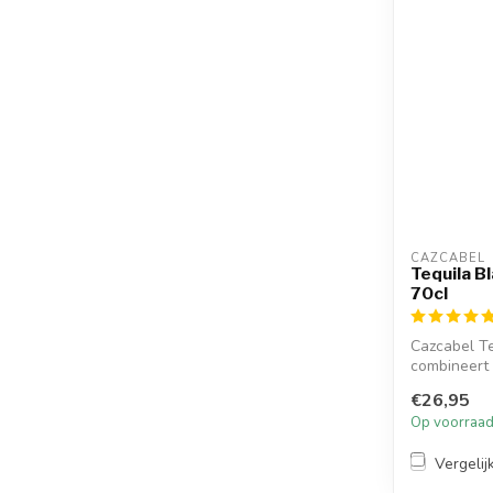
CAZCABEL
Tequila B
70cl
Cazcabel Te
combineert d
€26,95
Op voorraa
Vergelij