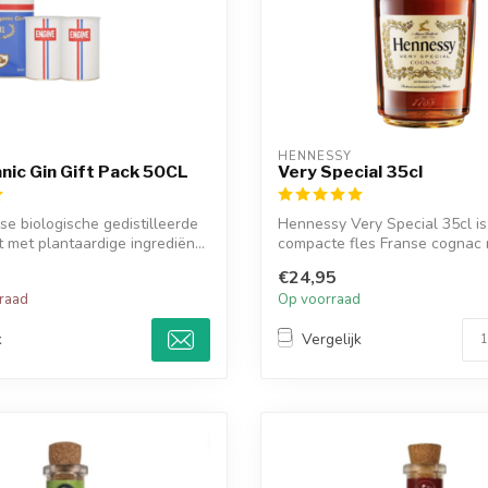
HENNESSY
nic Gin Gift Pack 50CL
Very Special 35cl
nse biologische gedistilleerde
Hennessy Very Special 35cl i
 met plantaardige ingrediën...
compacte fles Franse cognac
van gero...
€24,95
rraad
Op voorraad
k
Vergelijk