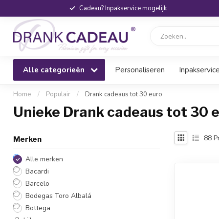
Cadeau? Inpakservice mogelijk
Alle categorieën
Personaliseren
Inpakservic
Home
/
Populair
/
Drank cadeaus tot 30 euro
Unieke Drank cadeaus tot 30 
88
P
Merken
Alle merken
Bacardi
Barcelo
Bodegas Toro Albalá
Bottega