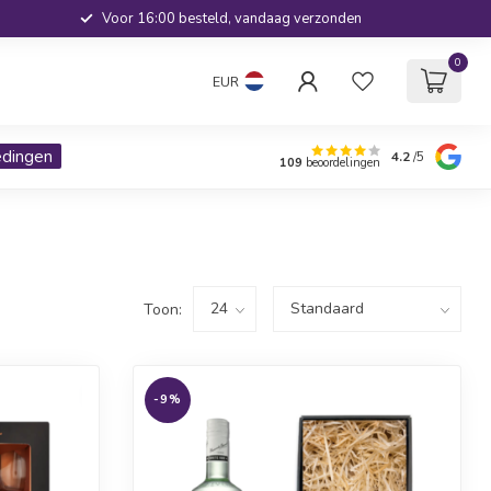
Voor 16:00 besteld, vandaag verzonden
0
EUR
edingen
4.2
/5
109
beoordelingen
Toon:
-9%