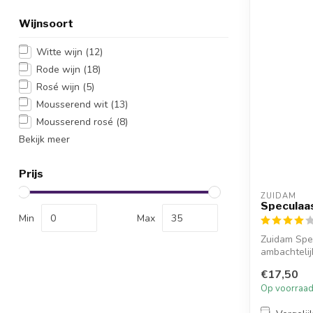
Wijnsoort
Witte wijn
(12)
Rode wijn
(18)
Rosé wijn
(5)
Mousserend wit
(13)
Mousserend rosé
(8)
Bekijk meer
Prijs
ZUIDAM
Speculaas
Min
Max
Zuidam Spec
ambachtelij
sma...
€17,50
Op voorraa