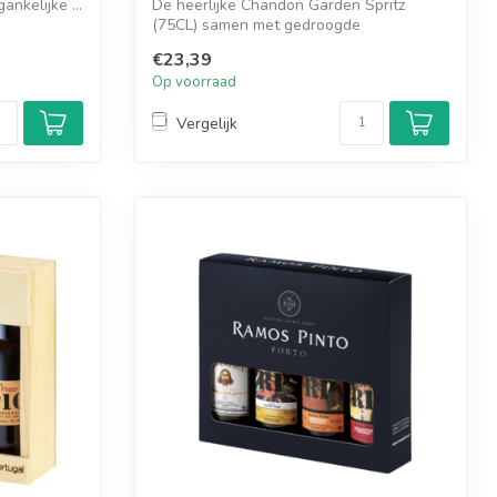
ankelijke ...
De heerlijke Chandon Garden Spritz
(75CL) samen met gedroogde
sinaasappels botan...
€23,39
Op voorraad
Vergelijk