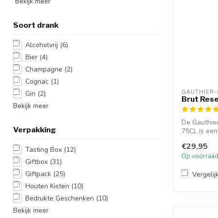
Bekijk meer
Soort drank
Alcoholvrij
(6)
Bier
(4)
Champagne
(2)
Cognac
(1)
GAUTHIER-
Gin
(2)
Brut Rese
Bekijk meer
De Gauthie
Verpakking
75CL is een
gel...
€29,95
Tasting Box
(12)
Op voorraa
Giftbox
(31)
Giftpack
(25)
Vergelij
Houten Kisten
(10)
Bedrukte Geschenken
(10)
Bekijk meer