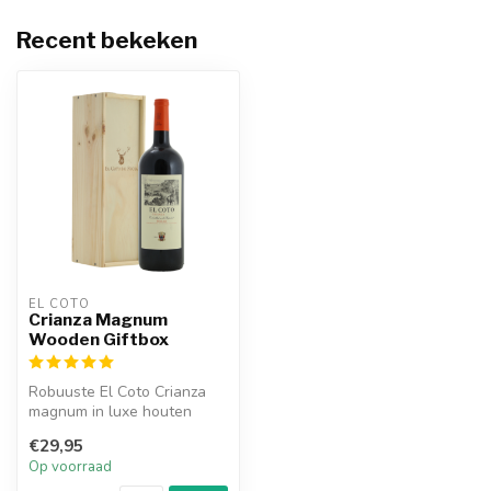
Recent bekeken
EL COTO
Crianza Magnum
Wooden Giftbox
Robuuste El Coto Crianza
magnum in luxe houten
geschenkdoos. Perfect voor
€29,95
feeste...
Op voorraad