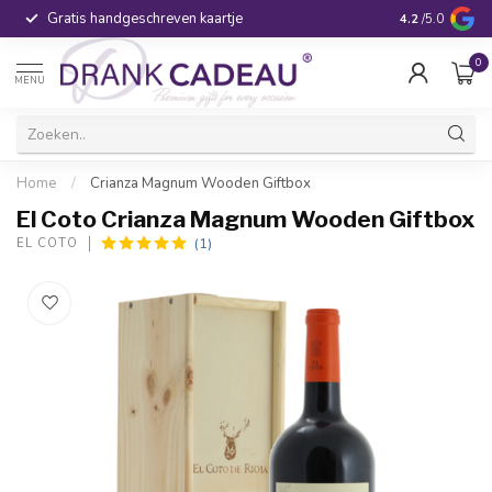
Gratis handgeschreven kaartje
Voor 16:00 be
4.2
/5.0
0
MENU
Home
/
Crianza Magnum Wooden Giftbox
El Coto Crianza Magnum Wooden Giftbox
(1)
EL COTO