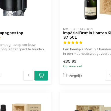
MOËT & CHANDON
ampagnestop
Impérial Brut in Houten K
37,5CL
hampagnestop om jouw
nog langer goed te houden.
Een heerlijke Moët & Chandon 
in een met houtswol gevoerd
kis...
€35,99
d
Op voorraad
k
Vergelijk