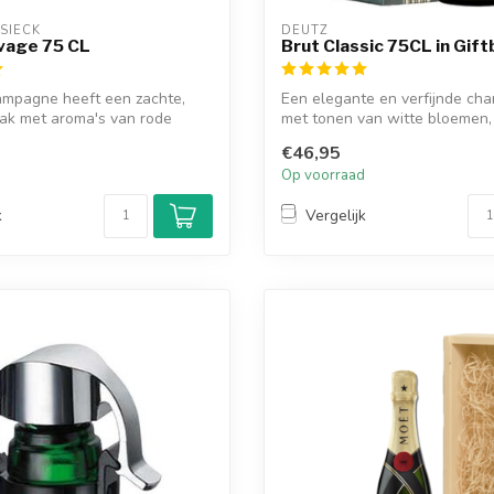
SIECK
DEUTZ
vage 75 CL
Brut Classic 75CL in Gift
ampagne heeft een zachte,
Een elegante en verfijnde c
k met aroma's van rode
met tonen van witte bloemen,
.
brioch...
€46,95
d
Op voorraad
k
Vergelijk