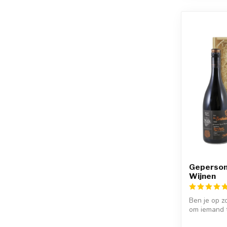
Gepersona
Wijnen
Ben je op z
om iemand 
special...