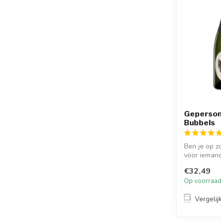
Geperson
Bubbels
Ben je op z
voor iemand
houdt...
€32,49
Op voorraa
Vergelij