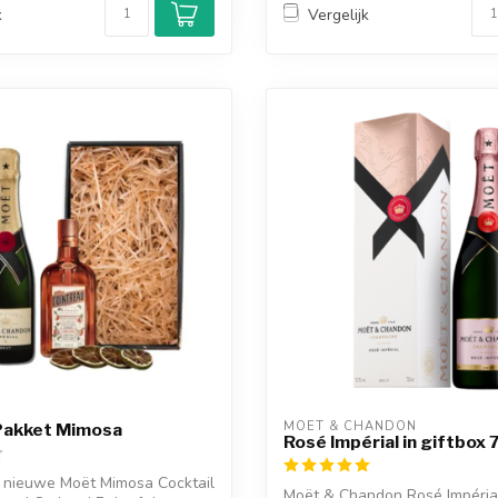
k
Vergelijk
MOËT & CHANDON
 Pakket Mimosa
Rosé Impérial in giftbox
 nieuwe Moët Mimosa Cocktail
Moët & Chandon Rosé Impérial