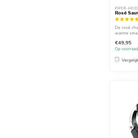
PIPER-HEID
Rosé Sau
De rosé ch
warme smaa
pruimen, cl..
€49,95
Op voorraa
Vergelij