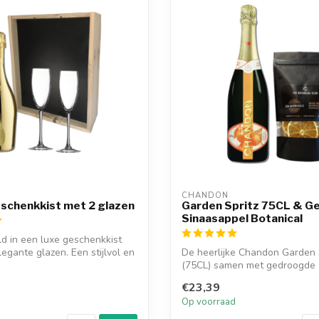
CHANDON
eschenkkist met 2 glazen
Garden Spritz 75CL & G
Sinaasappel Botanical
d in een luxe geschenkkist
egante glazen. Een stijlvol en
De heerlijke Chandon Garden 
(75CL) samen met gedroogde
sinaasappels botan...
€23,39
d
Op voorraad