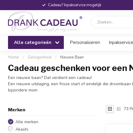
Cadeau? Inpakservice mogelijk
Alle categorieën
Personaliseren
Inpakservic
Home
/
Gelegenheid
/
Nieuwe Baan
Cadeau geschenken voor een 
Een nieuwe baan? Dat verdient een cadeau!
Een nieuwe uitdaging, een frisse start of eindelijk die droombaan 
bijzondere mom
73
P
Merken
Alle merken
Akashi