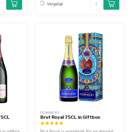
Vergelijk
POMMERY
 75CL
Brut Royal 75CL in Giftbox
 in giftbox
Brut Royal is wonderlijk fris en elegant.