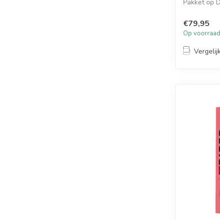
Pakket op 
perfecte...
€79,95
Op voorraa
Vergelij