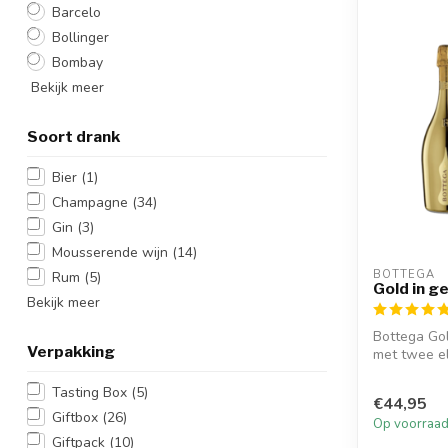
Barcelo
Bollinger
Bombay
Bekijk meer
Soort drank
Bier
(1)
Champagne
(34)
Gin
(3)
Mousserende wijn
(14)
BOTTEGA
Rum
(5)
Gold in g
Bekijk meer
Bottega Gol
Verpakking
met twee el
...
Tasting Box
(5)
€44,95
Giftbox
(26)
Op voorraa
Giftpack
(10)