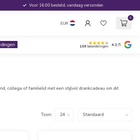
Voor 16:00 besteld, vandaag verzonden
0
EUR
edingen
4.2
/5
109
beoordelingen
d, collega of familielid met een stijlvol drankcadeau om dit
Toon: