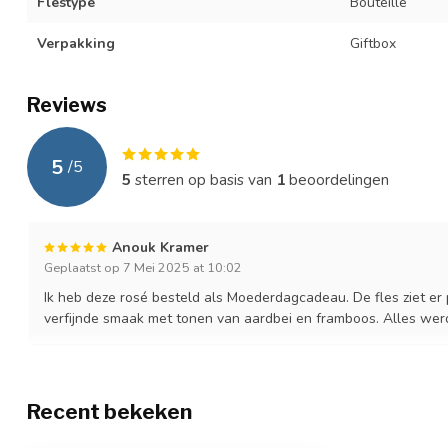
Flestype
Bouteille
Verpakking
Giftbox
Reviews
5
/
5
5
sterren op basis van
1
beoordelingen
Anouk Kramer
Geplaatst op 7 Mei 2025 at 10:02
Ik heb deze rosé besteld als Moederdagcadeau. De fles ziet er
verfijnde smaak met tonen van aardbei en framboos. Alles werd 
Recent bekeken