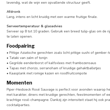
levendig, wat de wijn een opvallende structuur geeft.
Afdronk
Lang, intens en licht kruidig met een warme fruitige finale.
Serveertemperatuur & glasadvies
Serveer op 8 tot 10 graden. Gebruik een breed tulip-glas om de ri
te laten openen.
Foodpairing
• Pittige Aziatische gerechten zoals licht pittige sushi of gember-t
• Tataki van zalm of tonijn
• Gegrilde eendenborst of kalfsvlees met frambozensaus
• Tapas met chorizo, serranoham of kruidige gehaktballetjes
• Kaasplank met romige kazen en roodfruitcompote
Momenten
Piper-Heidsieck Rosé Sauvage is perfect voor avonden waarop het
met karakter, diners met kruidige gerechten, feestmomenten of e
krachtige rosé-champagne. Dankzij zijn intensiteit staat hij ook p
cocktailparties.