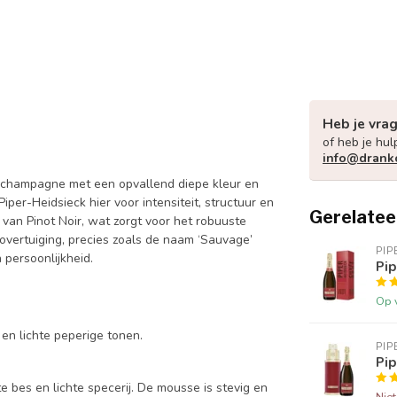
Heb je vra
of heb je hul
info@drank
é-champagne met een opvallend diepe kleur en
Piper-Heidsieck hier voor intensiteit, structuur en
Gerelatee
 van Pinot Noir, wat zorgt voor het robuuste
ol overtuiging, precies zoals de naam ‘Sauvage’
PIP
 persoonlijkheid.
Pip
Op 
en lichte peperige tonen.
PIP
Pip
te bes en lichte specerij. De mousse is stevig en
Nie