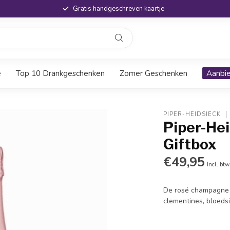
Gratis handgeschreven kaartje
e
Top 10 Drankgeschenken
Zomer Geschenken
Aanbi
PIPER-HEIDSIECK
Piper-He
Giftbox
€49,95
Incl. btw
De rosé champagne 
clementines, bloeds