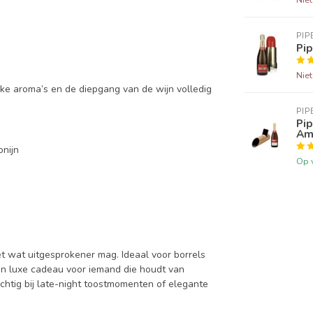
PIP
Pip
Nie
jke aroma’s en de diepgang van de wijn volledig
PIP
Pip
Amp
onijn
Op 
 wat uitgesprokener mag. Ideaal voor borrels
en luxe cadeau voor iemand die houdt van
rachtig bij late-night toostmomenten of elegante