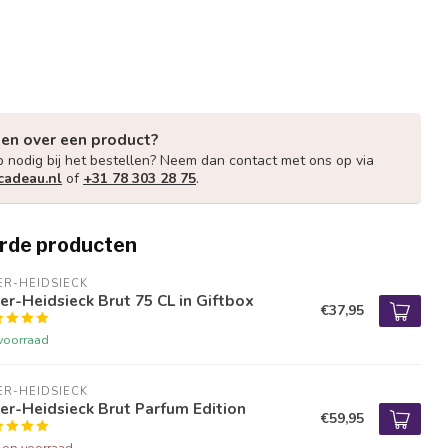
gen over een product?
p nodig bij het bestellen? Neem dan contact met ons op via
cadeau.nl
of
+31 78 303 28 75
.
rde producten
ER-HEIDSIECK
er-Heidsieck Brut 75 CL in Giftbox
€37,95
voorraad
ER-HEIDSIECK
er-Heidsieck Brut Parfum Edition
€59,95
t op voorraad