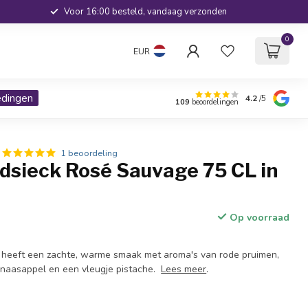
Voor 16:00 besteld, vandaag verzonden
0
EUR
edingen
4.2
/5
109
beoordelingen
1 beoordeling
idsieck Rosé Sauvage 75 CL in
Op voorraad
heeft een zachte, warme smaak met aroma's van rode pruimen,
inaasappel en een vleugje pistache.
Lees meer
.