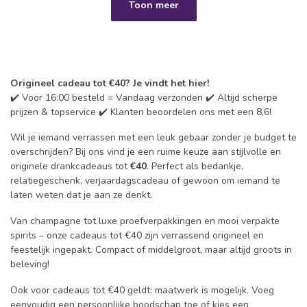
Toon meer
Origineel cadeau tot €40? Je vindt het hier!
✔️ Voor 16:00 besteld = Vandaag verzonden ✔️ Altijd scherpe
prijzen & topservice ✔️ Klanten beoordelen ons met een 8,6!
Wil je iemand verrassen met een leuk gebaar zonder je budget te
overschrijden? Bij ons vind je een ruime keuze aan stijlvolle en
originele drankcadeaus tot
€40
. Perfect als bedankje,
relatiegeschenk, verjaardagscadeau of gewoon om iemand te
laten weten dat je aan ze denkt.
Van champagne tot luxe proefverpakkingen en mooi verpakte
spirits – onze cadeaus tot €40 zijn verrassend origineel en
feestelijk ingepakt. Compact of middelgroot, maar altijd groots in
beleving!
Ook voor cadeaus tot €40 geldt: maatwerk is mogelijk. Voeg
eenvoudig een persoonlijke boodschap toe of kies een