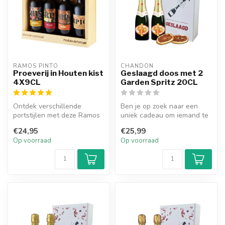
RAMOS PINTO
CHANDON
Proeverij in Houten kist
Geslaagd doos met 2
4X9CL
Garden Spritz 20CL
Ontdek verschillende
Ben je op zoek naar een
portstijlen met deze Ramos
uniek cadeau om iemand te
Pinto proeverij in luxe
feliciteren met het behalen
€24,95
€25,99
houten k...
va...
Op voorraad
Op voorraad