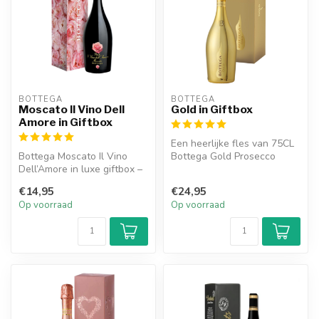
BOTTEGA
BOTTEGA
Moscato Il Vino Dell
Gold in Giftbox
Amore in Giftbox
Een heerlijke fles van 75CL
Bottega Moscato Il Vino
Bottega Gold Prosecco
Dell’Amore in luxe giftbox –
verpakt in een prachtige
sprankelend, zoet en
giftb...
€14,95
€24,95
elegan...
Op voorraad
Op voorraad