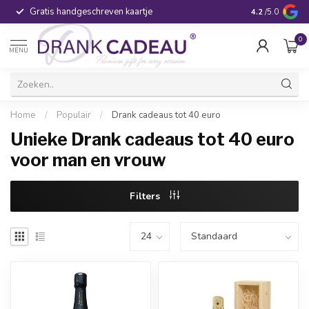
Gratis handgeschreven kaartje
Voor 16:00 be
4.2
/5.0
0
MENU
Home
/
Populair
/
Drank cadeaus tot 40 euro
Unieke Drank cadeaus tot 40 euro
voor man en vrouw
Filters