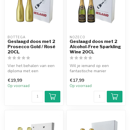
BOTTEGA
NOZECO
Geslaagd doos met 2
Geslaagd doos met 2
Prosecco Gold / Rosé
Alcohol-Free Sparkling
20CL
Wine 20CL
Vier het behalen van een
Wil je iemand op een
diploma met een
fantastische manier
sprankelend geschenk dat
verrassen en verwennen die
€19,99
€17,99
direct indruk ...
net is gesla...
Op voorraad
Op voorraad