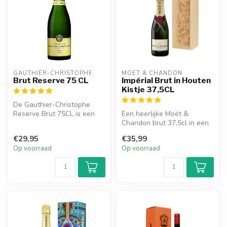
GAUTHIER-CHRISTOPHE
MOËT & CHANDON
Brut Reserve 75 CL
Impérial Brut in Houten
Kistje 37,5CL
De Gauthier-Christophe
Reserve Brut 75CL is een
Een heerlijke Moët &
fantastisch cadeau voor
Chandon brut 37,5cl in een
elke gel...
met houtswol gevoerde
€29,95
€35,99
houten kis...
Op voorraad
Op voorraad