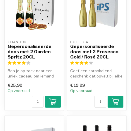
CHANDON
BOTTEGA
Gepersonaliseerde
Gepersonaliseerde
doos met 2 Garden
doos met 2 Prosecco
Spritz 20CL
Gold / Rosé 20CL
Ben je op zoek naar een
Geef een sprankelend
uniek cadeau om iemand
geschenk dat opvalt bij elke
mee te verrassen? Dan heb
gelegenheid met de Bottega
€25,99
€19,99
je hier...
Gep...
Op voorraad
Op voorraad