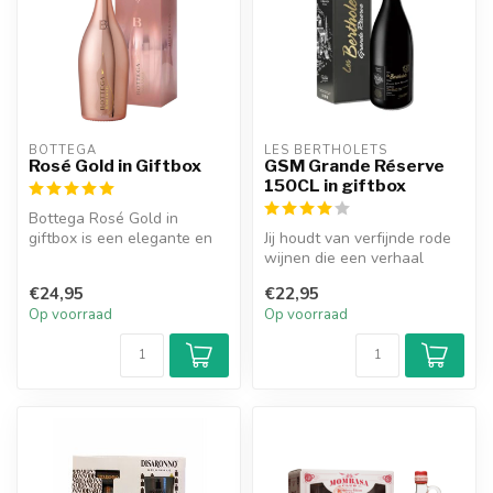
BOTTEGA
LES BERTHOLETS
Rosé Gold in Giftbox
GSM Grande Réserve
150CL in giftbox
Bottega Rosé Gold in
giftbox is een elegante en
Jij houdt van verfijnde rode
fruitige rosé prosecco in een
wijnen die een verhaal
ic...
vertellen met elke slok.
€24,95
€22,95
Maa...
Op voorraad
Op voorraad