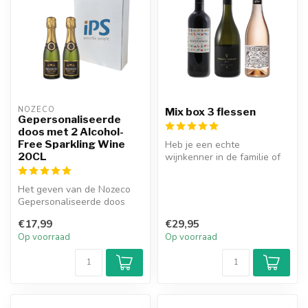
NOZECO
Mix box 3 flessen
Gepersonaliseerde
doos met 2 Alcohol-
Free Sparkling Wine
Heb je een echte
20CL
wijnkenner in de familie of
vriendengroep? Dan is een
mix wijnb...
Het geven van de Nozeco
Gepersonaliseerde doos
met 2 Alcoholvrije
€17,99
€29,95
Mousserende Wi...
Op voorraad
Op voorraad