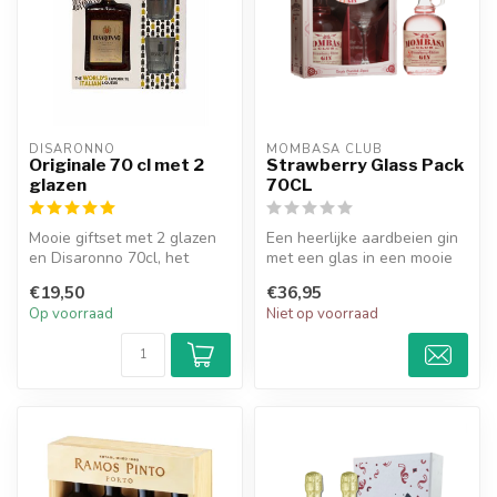
DISARONNO
MOMBASA CLUB
Originale 70 cl met 2
Strawberry Glass Pack
glazen
70CL
Mooie giftset met 2 glazen
Een heerlijke aardbeien gin
en Disaronno 70cl, het
met een glas in een mooie
beste Italiaanse likeur ter
giftverpakking.
€19,50
€36,95
we...
Op voorraad
Niet op voorraad