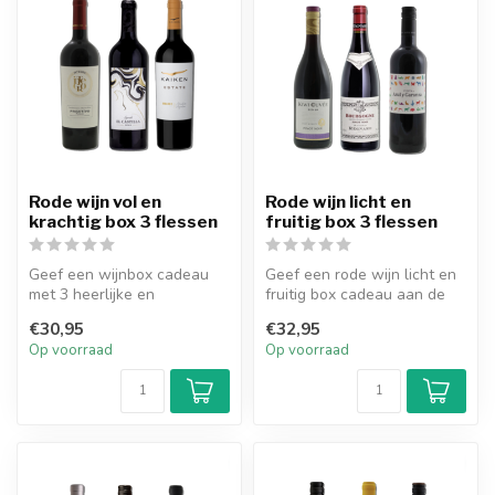
Rode wijn vol en
Rode wijn licht en
krachtig box 3 flessen
fruitig box 3 flessen
Geef een wijnbox cadeau
Geef een rode wijn licht en
met 3 heerlijke en
fruitig box cadeau aan de
verassende flessen rode vol
wijnliefhebber met drie he...
€30,95
€32,95
en kracht...
Op voorraad
Op voorraad