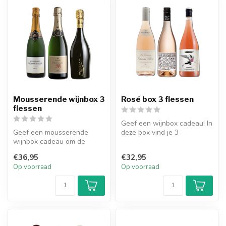
Mousserende wijnbox 3
Rosé box 3 flessen
flessen
Geef een wijnbox cadeau! In
Geef een mousserende
deze box vind je 3
wijnbox cadeau om de
verrassende rosé wijnen
wereld van deze wijnsoort
van hoge ...
€36,95
€32,95
te ontdekken...
Op voorraad
Op voorraad