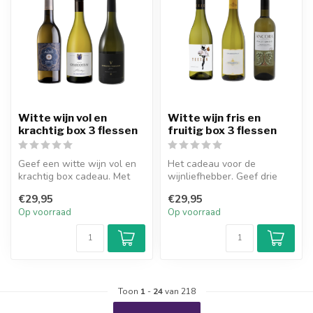
Witte wijn vol en
Witte wijn fris en
krachtig box 3 flessen
fruitig box 3 flessen
Geef een witte wijn vol en
Het cadeau voor de
krachtig box cadeau. Met
wijnliefhebber. Geef drie
drie verassende flessen
verassende frisse en fruitige
€29,95
€29,95
wijn...
fless...
Op voorraad
Op voorraad
Toon
1
-
24
van 218