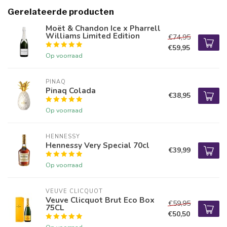
Gerelateerde producten
Moët & Chandon Ice x Pharrell
Williams Limited Edition
€74,95
€59,95
Op voorraad
PINAQ
Pinaq Colada
€38,95
Op voorraad
HENNESSY
Hennessy Very Special 70cl
€39,99
Op voorraad
VEUVE CLICQUOT 
Veuve Clicquot Brut Eco Box
€59,95
75CL
€50,50