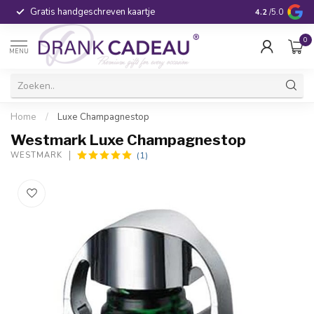
Gratis handgeschreven kaartje
Voor 16:00 be
4.2
/5.0
0
MENU
Home
/
Luxe Champagnestop
Westmark Luxe Champagnestop
(1)
WESTMARK