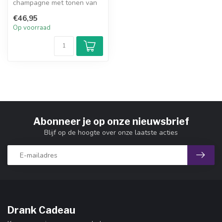
champagne met tonen van
witte bloemen, appel en
€46,95
brioch...
Op voorraad
Abonneer je op onze nieuwsbrief
Blijf op de hoogte over onze laatste acties
Drank Cadeau