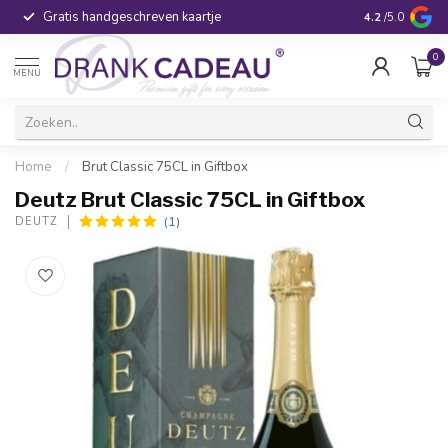
Gratis handgeschreven kaartje
Voor 16:00 be
4.2
/5.0
0
MENU
Home
/
Brut Classic 75CL in Giftbox
Deutz Brut Classic 75CL in Giftbox
(1)
DEUTZ