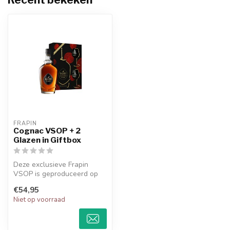
FRAPIN
Cognac VSOP + 2
Glazen in Giftbox
Deze exclusieve Frapin
VSOP is geproduceerd op
het wijndomein in het hart
€54,95
van Co...
Niet op voorraad