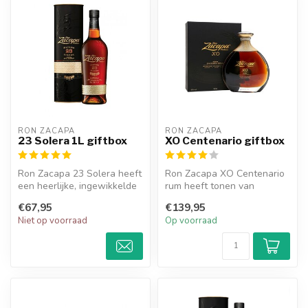
RON ZACAPA
RON ZACAPA
23 Solera 1L giftbox
XO Centenario giftbox
Ron Zacapa 23 Solera heeft
Ron Zacapa XO Centenario
een heerlijke, ingewikkelde
rum heeft tonen van
smaak met honing buttersc...
basterdsuiker, toffee,
€67,95
€139,95
kruidige eik...
Niet op voorraad
Op voorraad