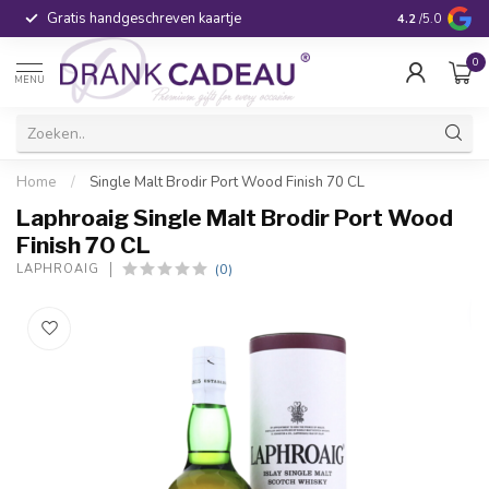
Gratis handgeschreven kaartje
Voor 16:00 be
4.2
/5.0
0
MENU
Home
/
Single Malt Brodir Port Wood Finish 70 CL
Laphroaig Single Malt Brodir Port Wood
Finish 70 CL
(0)
LAPHROAIG