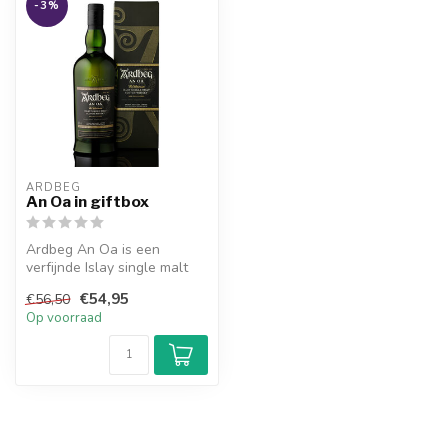
-3%
ARDBEG
An Oa in giftbox
Ardbeg An Oa is een
verfijnde Islay single malt
met een zachte, rokerige
€54,95
€56,50
complex...
Op voorraad