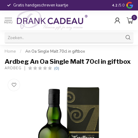
Gratis handgeschreven kaartje
Voor 16:00 be
4.2
/5.0
0
MENU
Home
/
An Oa Single Malt 70cl in giftbox
Ardbeg An Oa Single Malt 70cl in giftbox
(0)
ARDBEG