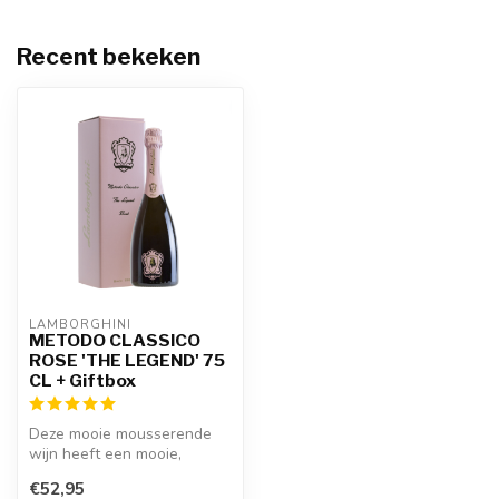
Recent bekeken
LAMBORGHINI
METODO CLASSICO
ROSE 'THE LEGEND' 75
CL + Giftbox
Deze mooie mousserende
wijn heeft een mooie,
heldere en fonkelende rosé
€52,95
kleur. H...