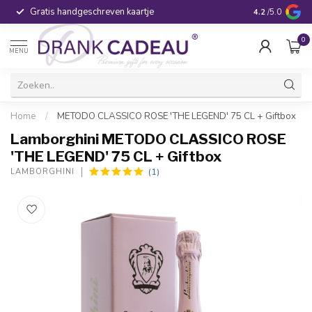
Gratis handgeschreven kaartje
Voor 16:00 be
4.2
/5.0
0
MENU
Home
/
METODO CLASSICO ROSE 'THE LEGEND' 75 CL + Giftbox
Lamborghini METODO CLASSICO ROSE
'THE LEGEND' 75 CL + Giftbox
(1)
LAMBORGHINI