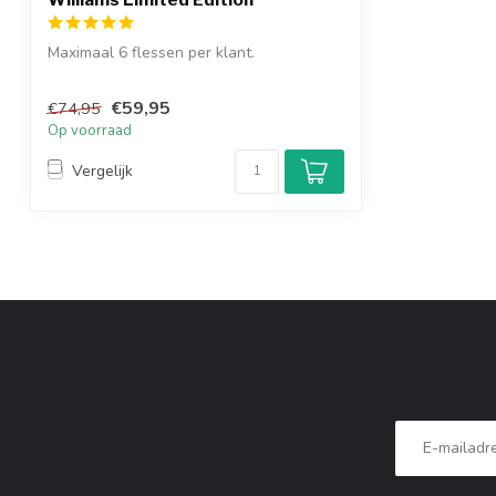
Maximaal 6 flessen per klant.
Deze unieke editie van Moët Ice in
€59,95
€74,95
Pharrell-de...
Op voorraad
Vergelijk