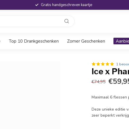
Gratis handgeschreven kaartje
e
Top 10 Drankgeschenken
Zomer Geschenken
Aanbi
1 beoor
Ice x Pha
€59,9
€74,95
Maximaal 6 flessen p
Deze unieke editie v
zeer beperkt verkrij