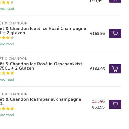
€99,95
voorraad
ËT & CHANDON
ët & Chandon Ice & Ice Rosé Champagne
t + 2 glazen
€159,95
voorraad
ËT & CHANDON
t & Chandon Ice Rosé in Geschenkkist
75CL + 2 Glazen
€164,95
voorraad
ËT & CHANDON
ët & Chandon Ice Impérial champagne
€65,95
CL
€52,95
voorraad