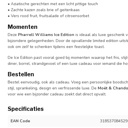
• Aziatische gerechten met een licht pittige touch
• Zachte kazen zoals brie of geitenkaas
• Vers rood fruit, fruitsalade of citroensorbet
Momenten
Deze
Pharrell Williams Ice Edition
is ideaal als luxe geschenk v
bijzondere gelegenheden. Door de opvallende limited edition uitst
ook om zelf te schenken tijdens een feestelijke toast.
De Ice Edition past vooral goed bij momenten waarop het fris, stijl
diner, borrel, strandgevoel of een luxe cadeau voor iemand die 
Bestellen
Bestel eenvoudig, ook als cadeau. Voeg een persoonlijke boodsc
stijl, sprankeling, design en verfrissende luxe. De
Moët & Chandon
voor wie een bijzonder cadeau zoekt dat direct opvalt.
Specificaties
EAN Code
318537084529