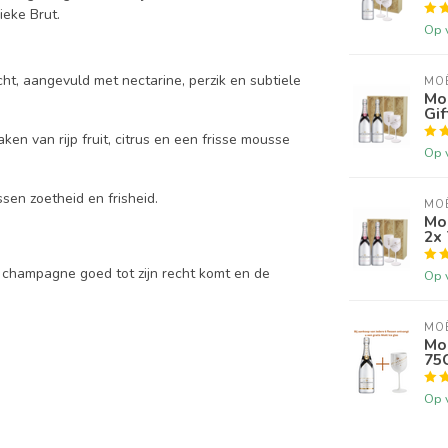
eke Brut.
Op 
ht, aangevuld met nectarine, perzik en subtiele
MO
Mo
Gif
aken van rijp fruit, citrus en een frisse mousse
Op 
sen zoetheid en frisheid.
MO
Moë
2x 
e champagne goed tot zijn recht komt en de
Op 
MO
Mo
75
Op 