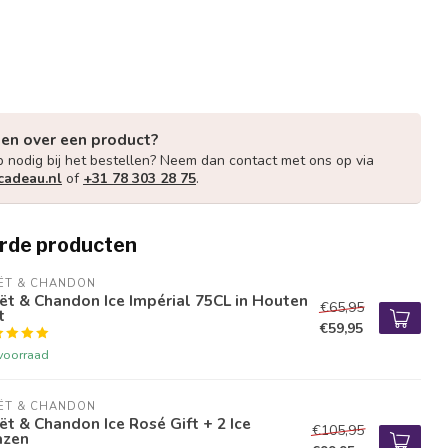
gen over een product?
p nodig bij het bestellen? Neem dan contact met ons op via
cadeau.nl
of
+31 78 303 28 75
.
rde producten
ËT & CHANDON
t & Chandon Ice Impérial 75CL in Houten
€65,95
t
€59,95
voorraad
ËT & CHANDON
t & Chandon Ice Rosé Gift + 2 Ice
€105,95
azen