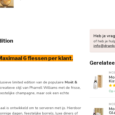
Heb je vra
ition
of heb je hul
info@drank
Maximaal
6 flessen per klant.
Gerelatee
MO
Moë
Kis
lusieve limited edition van de populaire
Moët &
reatieve stijl van Pharrell Williams met de frisse,
Op 
 feestelijke champagne, maar ook een echte
MO
al is ontwikkeld om te serveren met ijs. Hierdoor
Moë
Gl
onnige dagen, feestelijke borrels, luxe diners of