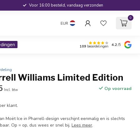
Voor 16:00 besteld, vandaag verzonden
0
EUR
edingen
4.2
/5
109
beoordelingen
deling
rrell Williams Limited Edition
5
Op voorraad
Incl. btw
er klant.
an Moët Ice in Pharrell-design verschijnt eenmalig en is slechts
gbaar. Op = op, dus wees er snel bij.
Lees meer
.