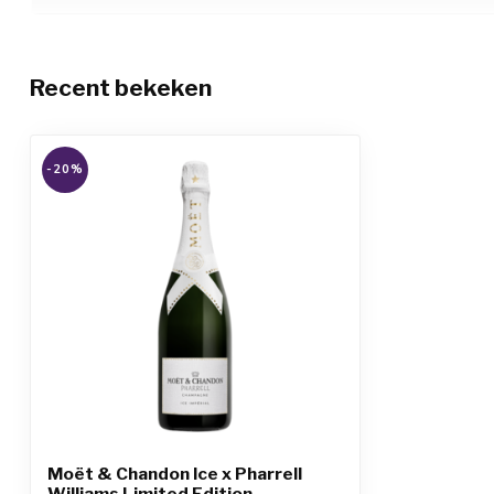
Recent bekeken
-20%
Moët & Chandon Ice x Pharrell
Williams Limited Edition