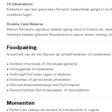
10 Générations
Eerbetoon aan tien generaties Ferrand. Gedeeltelijk gerijpt in ex
complexe lagen.
Double Cask Réserve
Maison Ferrand’s signatuur dubbel rijping: eerst in Franse eik, daa
Ximénez) hebben gehuisd. Resulterend in rancio-tonen, honing, ch
Foodpairing
Je kunt elk van de vier flacons op zichzelf beleven, of combiner
• Donkere chocolade of chocolade-ganache
• Honinggebak of madeleines
• Gedroogd fruit zoals vijgen of abrikoos
• Notenchips of geroosterde amandelen
• Delicaat blauwaderkaasje met fruitcompote
• Dessertcocktail met sinaasappel- of specerijtonen
Momenten
• Perfect als cadeau om iemand te introduceren in cognac