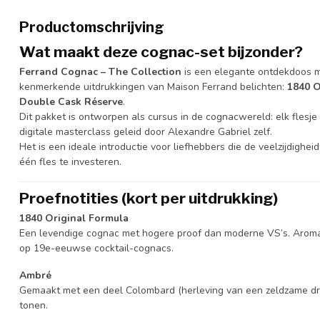
Productomschrijving
Wat maakt deze cognac-set bijzonder?
Ferrand Cognac – The Collection
is een elegante ontdekdoos met
kenmerkende uitdrukkingen van Maison Ferrand belichten:
1840 O
Double Cask Réserve
.
Dit pakket is ontworpen als cursus in de cognacwereld: elk flesje
digitale masterclass geleid door Alexandre Gabriel zelf.
Het is een ideale introductie voor liefhebbers die de veelzijdighe
één fles te investeren.
Proefnotities (kort per uitdrukking)
1840 Original Formula
Een levendige cognac met hogere proof dan moderne VS’s. Aroma’s 
op 19e-eeuwse cocktail-cognacs.
Ambré
Gemaakt met een deel Colombard (herleving van een zeldzame drui
tonen.