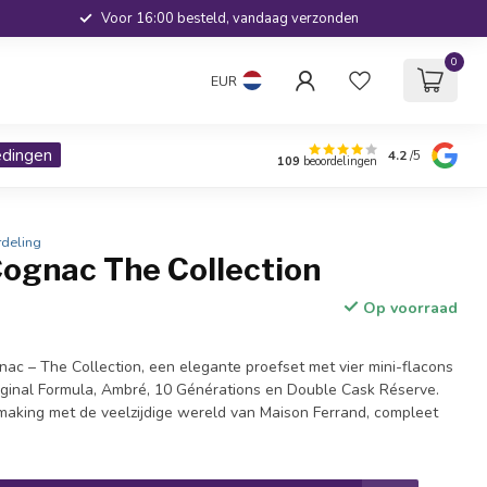
Voor 16:00 besteld, vandaag verzonden
0
EUR
edingen
4.2
/5
109
beoordelingen
deling
Cognac The Collection
Op voorraad
ac – The Collection, een elegante proefset met vier mini-flacons
iginal Formula, Ambré, 10 Générations en Double Cask Réserve.
ismaking met de veelzijdige wereld van Maison Ferrand, compleet