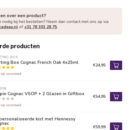
gen over een product?
p nodig bij het bestellen? Neem dan contact met ons op via
cadeau.nl
of
+31 78 303 28 75
.
rde producten
TING BOX
sting Box Cognac French Oak 4x25ml
€24,95
t op voorraad
PIN
pin Cognac VSOP + 2 Glazen in Giftbox
€54,95
t op voorraad
personaliseerde kist met Hennessy
gnac
€59,99