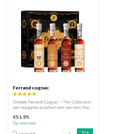
Ferrand cognac
Ontdek Ferrand Cognac – The Collection,
een elegante proefset met vier mini-flac...
€51,95
Op voorraad