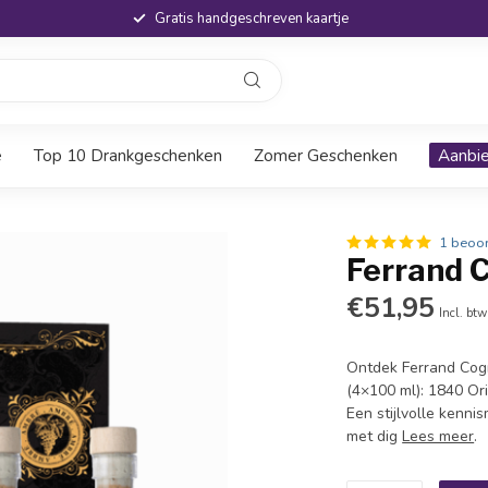
Gratis handgeschreven kaartje
e
Top 10 Drankgeschenken
Zomer Geschenken
Aanbi
1 beoor
Ferrand 
€51,95
Incl. btw
Ontdek Ferrand Cogn
(4×100 ml): 1840 Or
Een stijlvolle kenn
met dig
Lees meer
.