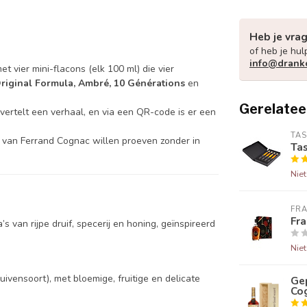
Heb je vra
of heb je hul
info@drank
 vier mini-flacons (elk 100 ml) die vier
riginal Formula, Ambré, 10 Générations
en
Gerelatee
 vertelt een verhaal, en via een QR-code is er een
TAS
id van Ferrand Cognac willen proeven zonder in
Ta
Nie
FRA
Fra
van rijpe druif, specerij en honing, geïnspireerd
Nie
vensoort), met bloemige, fruitige en delicate
Ge
Co