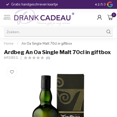
Gratis handgeschreven kaartje
Voor 16:00 be
4.2
/5.0
0
MENU
Home
/
An Oa Single Malt 70cl in giftbox
Ardbeg An Oa Single Malt 70cl in giftbox
(0)
ARDBEG