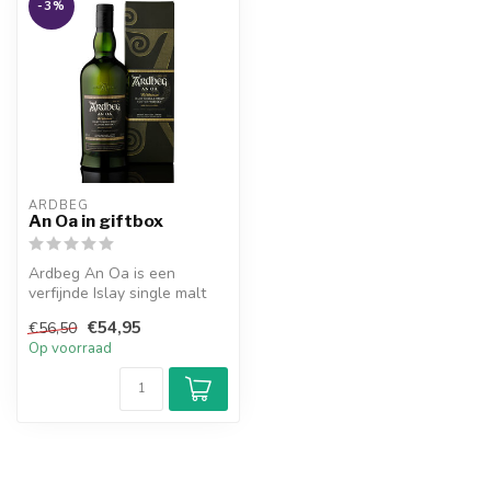
-3%
ARDBEG
An Oa in giftbox
Ardbeg An Oa is een
verfijnde Islay single malt
met een zachte, rokerige
€54,95
€56,50
complex...
Op voorraad