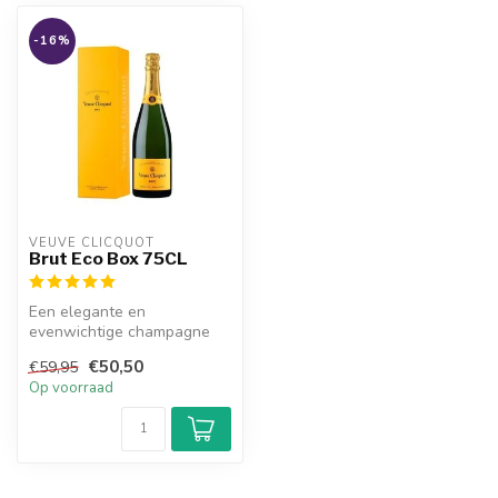
-16%
VEUVE CLICQUOT 
Brut Eco Box 75CL
Een elegante en
evenwichtige champagne
met frisse tonen van citrus,
€50,50
€59,95
appel en bri...
Op voorraad