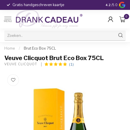
Gratis handgeschreven kaartje
Voor 16:00 be
4.2
/5.0
0
MENU
Home
/
Brut Eco Box 75CL
Veuve Clicquot Brut Eco Box 75CL
(1)
VEUVE CLICQUOT 