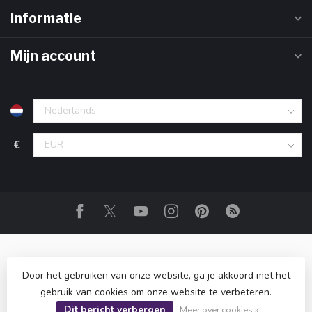
Informatie
Mijn account
€
Door het gebruiken van onze website, ga je akkoord met het
gebruik van cookies om onze website te verbeteren.
© Copyright 2026 Drank Cadeau
- Powered by
Lightspeed
-
Dit bericht verbergen
Lightspeed design
by
Dyvelopment
Meer over cookies »