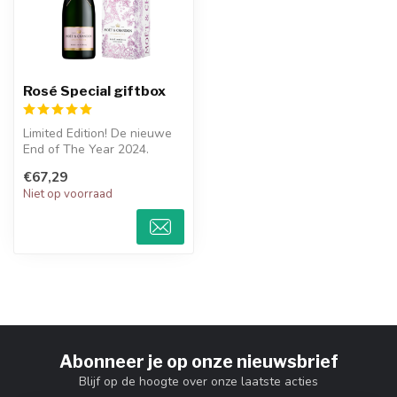
Rosé Special giftbox
Limited Edition! De nieuwe
End of The Year 2024.
Giftbox. Eindejaars
€67,29
geschenkver...
Niet op voorraad
Abonneer je op onze nieuwsbrief
Blijf op de hoogte over onze laatste acties