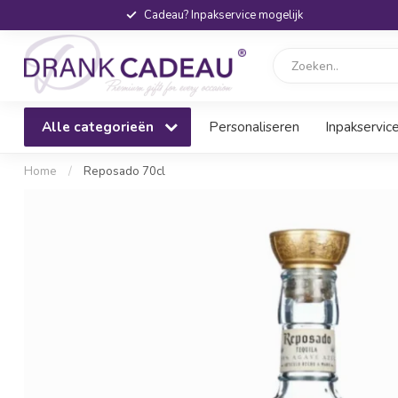
Cadeau? Inpakservice mogelijk
Alle categorieën
Personaliseren
Inpakservic
Home
/
Reposado 70cl