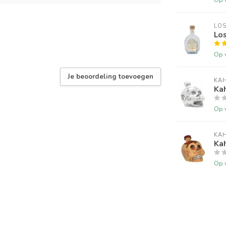
LOS
Los
Op 
Je beoordeling toevoegen
KA
Kah
Op 
KA
Ka
Op 