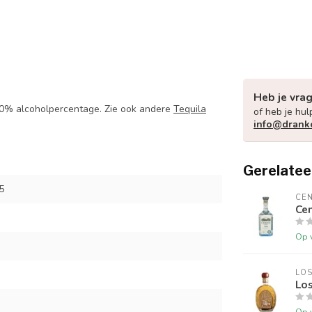
Heb je vra
40% alcoholpercentage. Zie ook andere
Tequila
of heb je hul
info@drank
Gerelatee
5
CEN
Cen
Op 
LOS
Los
Op 