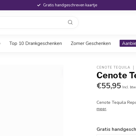
Gratis handgeschreven kaartje
e
Top 10 Drankgeschenken
Zomer Geschenken
Aanbi
CENOTE TEQUILA
Cenote T
€55,95
Incl. btw
Cenote Tequila Rep
meer
.
Gratis handgesch