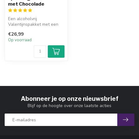
met Chocolade
Een alcoholvrij
Valentijnspakket met een
sparkling wijn van het merk
€26,99
Nozeco, lux...
Op voorraad
Abonneer je op onze nieuwsbrief
Blijf op de hoogte over onze laatste acties