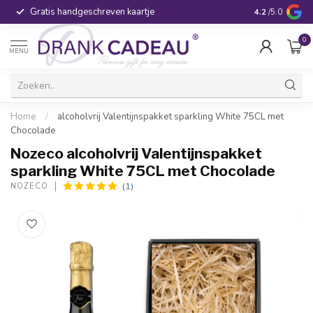
Gratis handgeschreven kaartje
Voor 16:00 be
4.2
/5.0
0
MENU
Home
/
alcoholvrij Valentijnspakket sparkling White 75CL met
Chocolade
Nozeco alcoholvrij Valentijnspakket
sparkling White 75CL met Chocolade
(1)
NOZECO