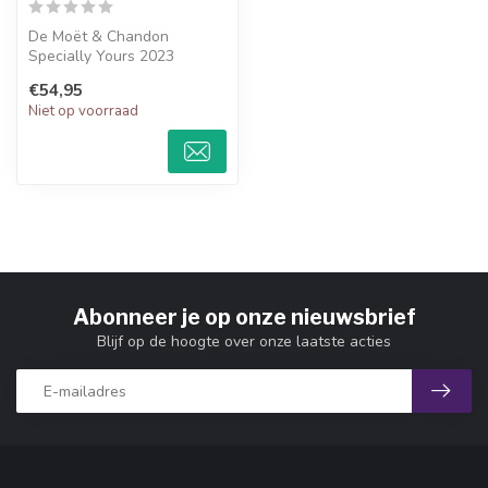
De Moët & Chandon
Specially Yours 2023
Cardboard Cheers To You is
€54,95
een uniek en e...
Niet op voorraad
Abonneer je op onze nieuwsbrief
Blijf op de hoogte over onze laatste acties