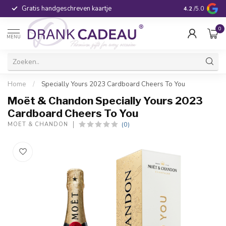
Gratis handgeschreven kaartje
Voor 16:00 be
4.2
/5.0
0
MENU
Home
/
Specially Yours 2023 Cardboard Cheers To You
Moët & Chandon Specially Yours 2023
Cardboard Cheers To You
(0)
MOËT & CHANDON