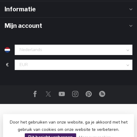
Informatie
Mijn account
€
Door het gebruiken van onze website, ga je akkoord met het
gebruik van cookies om onze website te verbeteren.
© Copyright 2026 Drank Cadeau
- Powered by
Lightspeed
-
Lightspeed design
by
Dyvelopment