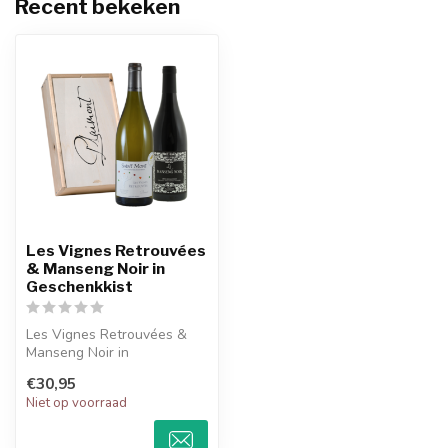
Recent bekeken
Les Vignes Retrouvées
& Manseng Noir in
Geschenkkist
Les Vignes Retrouvées &
Manseng Noir in
Geschenkkist. Twee
€30,95
prachtige wijnen uit ...
Niet op voorraad