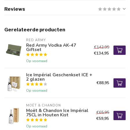
Reviews
Gerelateerde producten
RED ARMY
Red Army Vodka AK-47
€142,95
Giftset
€134,95
Op voorraad
Ice Impérial Geschenkset ICE +
2 glazen
€88,95
Op voorraad
MOËT & CHANDON
Moët & Chandon Ice Impérial
€65,95
75CL in Houten Kist
€59,95
Op voorraad