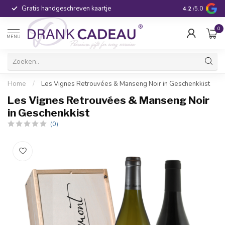
Gratis handgeschreven kaartje
Voor 16:00 be
4.2
/5.0
0
MENU
Home
/
Les Vignes Retrouvées & Manseng Noir in Geschenkkist
Les Vignes Retrouvées & Manseng Noir
in Geschenkkist
(0)