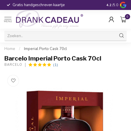
Gratis handgeschreven kaartje
Voor 16:00 be
4.2
/5.0
0
MENU
Home
/
Imperial Porto Cask 70cl
Barcelo Imperial Porto Cask 70cl
(1)
BARCELO