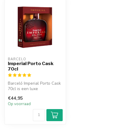
BARCELO
Imperial Porto Cask
70cl
Barceló Imperial Porto Cask
70cl is een luxe
Dominicaanse rum, gerijpt
€44,95
op portva...
Op voorraad