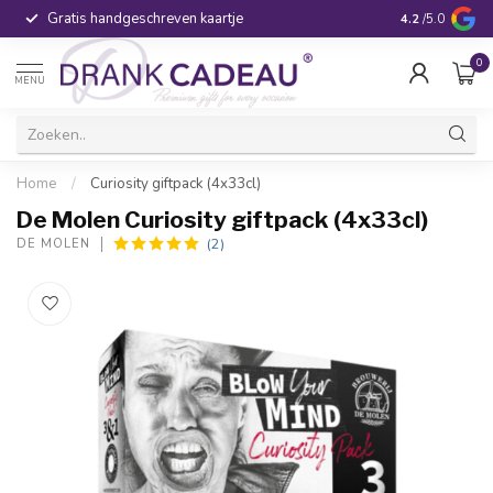
Gratis handgeschreven kaartje
Voor 16:00 be
4.2
/5.0
0
MENU
Home
/
Curiosity giftpack (4x33cl)
De Molen Curiosity giftpack (4x33cl)
(2)
DE MOLEN