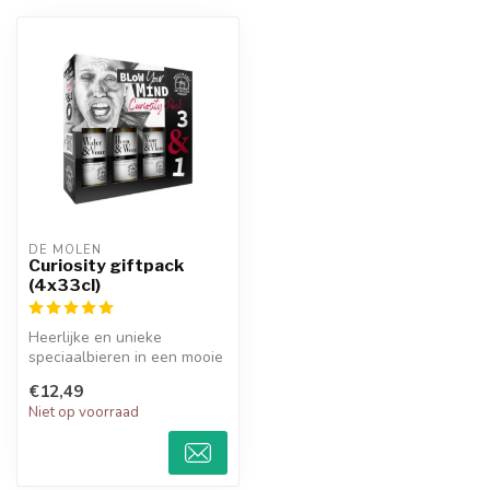
DE MOLEN
Curiosity giftpack
(4x33cl)
Heerlijke en unieke
speciaalbieren in een mooie
geschenkverpakking van
€12,49
bierbouwe...
Niet op voorraad