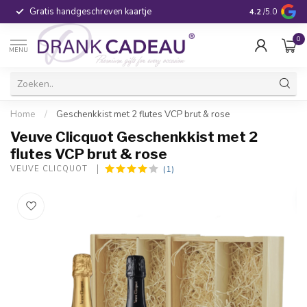
Gratis handgeschreven kaartje
Voor 16:00 be
4.2
/5.0
0
MENU
Home
/
Geschenkkist met 2 flutes VCP brut & rose
Veuve Clicquot Geschenkkist met 2
flutes VCP brut & rose
(1)
VEUVE CLICQUOT 