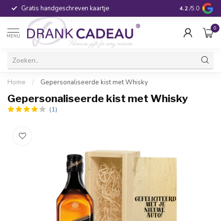
Gratis handgeschreven kaartje
Voor 16:00 be
4.2
/5.0
0
MENU
Home
/
Gepersonaliseerde kist met Whisky
Gepersonaliseerde kist met Whisky
(1)