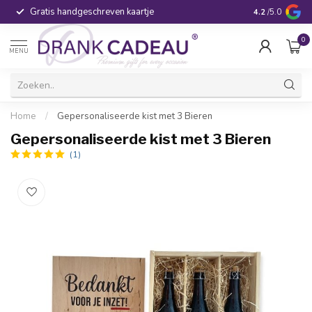
Gratis handgeschreven kaartje
Voor 16:00 be
4.2
/5.0
0
MENU
Home
/
Gepersonaliseerde kist met 3 Bieren
Gepersonaliseerde kist met 3 Bieren
(1)