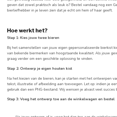
geven dat zowel praktisch als leuk is? Bestel vandaag nog een Ge
bierliefhebber in je leven zien dat je echt om hem of haar geeft.
Hoe werkt het?
Stap 1: Kies jouw twee bieren
Bij het samenstellen van jouw eigen gepersonaliseerde bierkist ki
van bekende biermerken van hoogstaande kwaliteit. Als jouw gewen
graag verder om een geschikte oplossing te vinden.
Stap 2: Ontwerp je eigen houten kist
Na het kiezen van de bieren, kan je starten met het ontwerpen van
tekst, illustratie of afbeelding aan toevoegen. Let op: indien je 
gebruik dan een PNG-bestand. Wij wensen je alvast veel succes b
Stap 3: Voeg het ontwerp toe aan de winkelwagen en bestel
Als jouw ontwerp af is, voeg het dan toe aan de winkelwagen