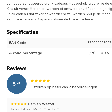
aan gepersonaliseerde drank cadeaus met opdruk, waarbij je de 
Kies uit verschillende ontwerpen of ontwerp er zelf één met je eig
uniek cadeau dat zeker gewaardeerd zal worden. Wil je de mogeli
aan drankcadeaus:
Gepersonaliseerde Drank Cadeaus
.
Specificaties
EAN Code
872092925027
Alcoholpercentage
5,5% - 10,0%
Reviews
5
/
5
5
sterren op basis van
2
beoordelingen
Damian Wezzel
Geplaatst op 9 Mei 2025 at 12:25