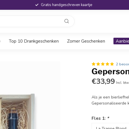
Gratis handgeschreven kaartje
e
Top 10 Drankgeschenken
Zomer Geschenken
Aanbi
2 beoo
Gepersona
€33,99
Incl. btw
Als je een bierliefhe
Gepersonaliseerde k
Fles 1:
*