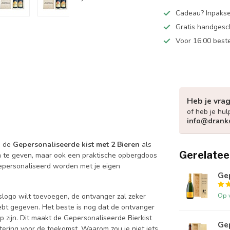
Cadeau? Inpakse
Gratis handgesc
Voor 16:00 best
Heb je vra
of heb je hul
info@drank
an de
Gepersonaliseerde kist met 2 Bieren
als
Gerelatee
m te geven, maar ook een praktische opbergdoos
gepersonaliseerd worden met je eigen
Ge
Op 
slogo wilt toevoegen, de ontvanger zal zeker
 hebt gegeven. Het beste is nog dat de ontvanger
p zijn. Dit maakt de Gepersonaliseerde Bierkist
Gep
ering voor de toekomst. Waarom zou je niet iets