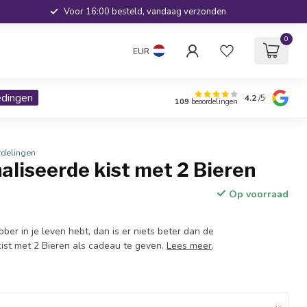
Voor 16:00 besteld, vandaag verzonden
0
EUR
edingen
4.2
/5
109
beoordelingen
rdelingen
liseerde kist met 2 Bieren
Op voorraad
bber in je leven hebt, dan is er niets beter dan de
ist met 2 Bieren als cadeau te geven.
Lees meer
.