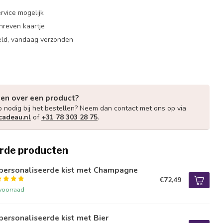
rvice mogelijk
hreven kaartje
eld, vandaag verzonden
gen over een product?
p nodig bij het bestellen? Neem dan contact met ons op via
cadeau.nl
of
+31 78 303 28 75
.
rde producten
personaliseerde kist met Champagne
€72,49
voorraad
ersonaliseerde kist met Bier