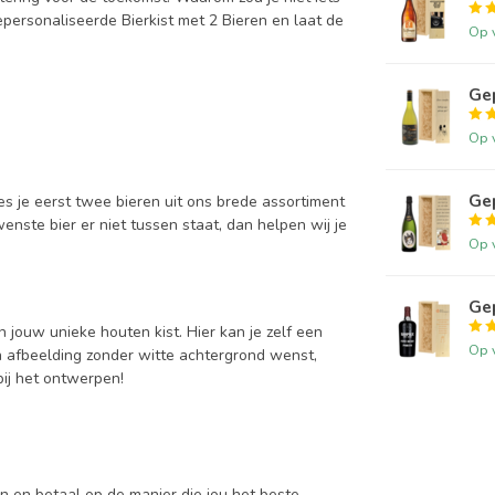
personaliseerde Bierkist met 2 Bieren en laat de
Op 
Gep
Op 
Ge
es je eerst twee bieren uit ons brede assortiment
ste bier er niet tussen staat, dan helpen wij je
Op 
Gep
 jouw unieke houten kist. Hier kan je zelf een
Op 
een afbeelding zonder witte achtergrond wenst,
ij het ontwerpen!
 en betaal op de manier die jou het beste