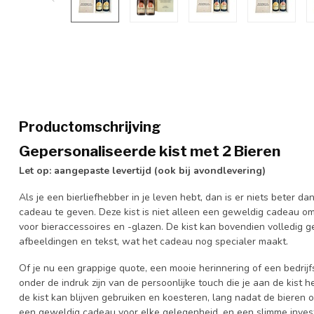
Productomschrijving
Gepersonaliseerde kist met 2 Bieren
Let op: aangepaste levertijd (ook bij avondlevering)
Als je een bierliefhebber in je leven hebt, dan is er niets beter d
cadeau te geven. Deze kist is niet alleen een geweldig cadeau o
voor bieraccessoires en -glazen. De kist kan bovendien volledig 
afbeeldingen en tekst, wat het cadeau nog specialer maakt.
Of je nu een grappige quote, een mooie herinnering of een bedrijf
onder de indruk zijn van de persoonlijke touch die je aan de kist
de kist kan blijven gebruiken en koesteren, lang nadat de bieren o
een geweldig cadeau voor elke gelegenheid, en een slimme invest