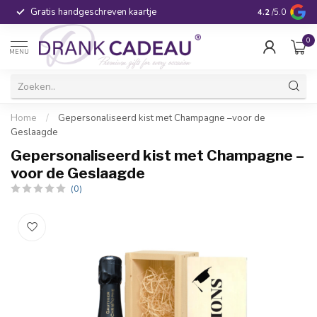
Gratis handgeschreven kaartje
Voor 16:00 be
4.2
/5.0
0
MENU
Home
/
Gepersonaliseerd kist met Champagne –voor de
Geslaagde
Gepersonaliseerd kist met Champagne –
voor de Geslaagde
(0)