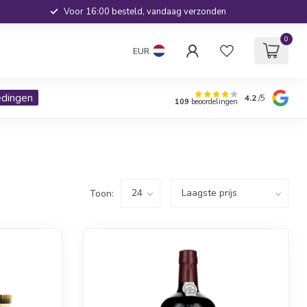
Voor 16:00 besteld, vandaag verzonden
0
EUR
edingen
4.2
/5
109
beoordelingen
Toon: