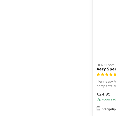
HENNESSY
Very Spec
Hennessy Ve
compacte f
van gero...
€24,95
Op voorraa
Vergelij