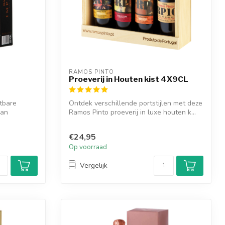
RAMOS PINTO
Proeverij in Houten kist 4X9CL
tbare
Ontdek verschillende portstijlen met deze
van
Ramos Pinto proeverij in luxe houten k...
€24,95
Op voorraad
Vergelijk