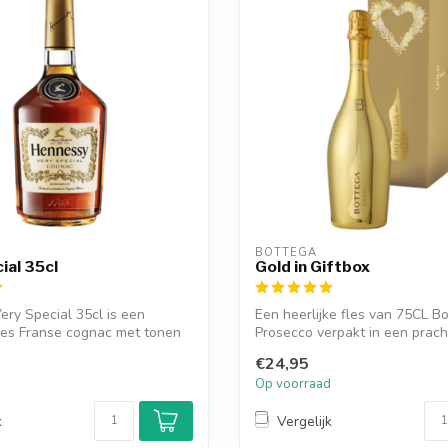
BOTTEGA
ial 35cl
Gold in Giftbox
ry Special 35cl is een
Een heerlijke fles van 75CL B
les Franse cognac met tonen
Prosecco verpakt in een prachti
€24,95
d
Op voorraad
k
Vergelijk