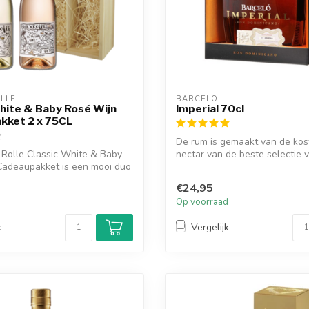
OLLE
BARCELO
hite & Baby Rosé Wijn
Imperial 70cl
kket 2 x 75CL
De rum is gemaakt van de kos
 Rolle Classic White & Baby
nectar van de beste selectie 
Cadeaupakket is een mooi duo
Dominicaanse ...
€24,95
d
Op voorraad
k
Vergelijk