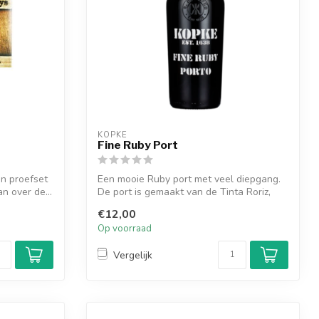
KOPKE
Fine Ruby Port
en proefset
Een mooie Ruby port met veel diepgang.
n over de...
De port is gemaakt van de Tinta Roriz,
To...
€12,00
Op voorraad
Vergelijk