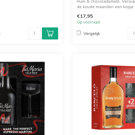
Rum & chocolademelk. Verwar
de koude maanden een kopje 
de in...
€17,95
d
Op voorraad
k
Vergelijk