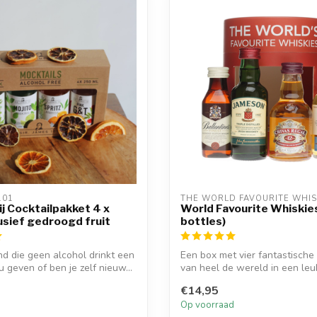
101
THE WORLD FAVOURITE WHIS
ij Cocktailpakket 4 x
World Favourite Whiskie
usief gedroogd fruit
bottles)
nd die geen alcohol drinkt een
Een box met vier fantastische
 geven of ben je zelf nieuw...
van heel de wereld in een le
ges...
€14,95
d
Op voorraad