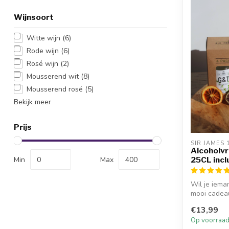
Wijnsoort
Witte wijn
(6)
Rode wijn
(6)
Rosé wijn
(2)
Mousserend wit
(8)
Mousserend rosé
(5)
Bekijk meer
Prijs
SIR JAMES 
Alcoholvr
Min
Max
25CL incl
Wil je iema
mooi cadeau
€13,99
Op voorraa