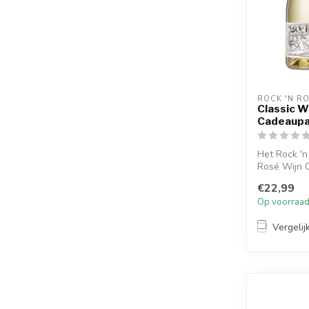
ROCK 'N R
Classic W
Cadeaupa
Het Rock 'n
Rosé Wijn 
va...
€22,99
Op voorraa
Vergelij