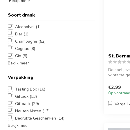
Bekijk meer
Soort drank
Alcoholvrij
(1)
Bier
(1)
Champagne
(52)
Cognac
(9)
Gin
(9)
St. Berna
Bekijk meer
Dompel jeze
winterse ge
Verpakking
Christma...
€2,99
Tasting Box
(16)
Op voorraa
Giftbox
(53)
Giftpack
(29)
Vergelij
Houten Kisten
(13)
Bedrukte Geschenken
(14)
Bekijk meer