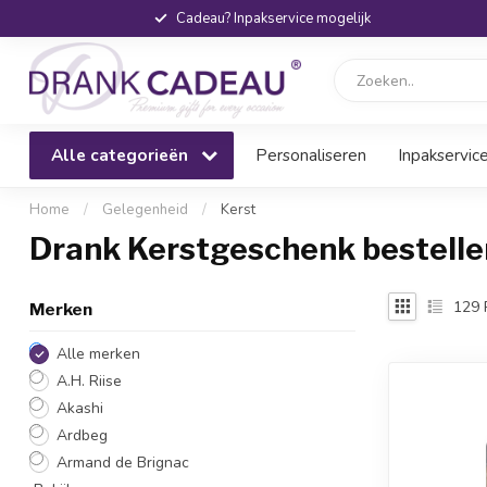
Cadeau? Inpakservice mogelijk
Alle categorieën
Personaliseren
Inpakservic
Home
/
Gelegenheid
/
Kerst
Drank Kerstgeschenk bestelle
129
Merken
Alle merken
A.H. Riise
Akashi
Ardbeg
Armand de Brignac