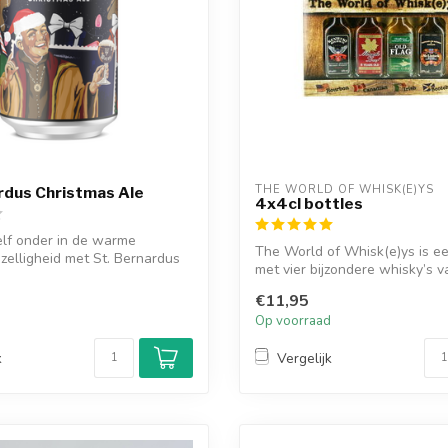
THE WORLD OF WHISK(E)YS
rdus Christmas Ale
4x4cl bottles
lf onder in de warme
The World of Whisk(e)ys is e
zelligheid met St. Bernardus
met vier bijzondere whisky’s va
€11,95
d
Op voorraad
k
Vergelijk