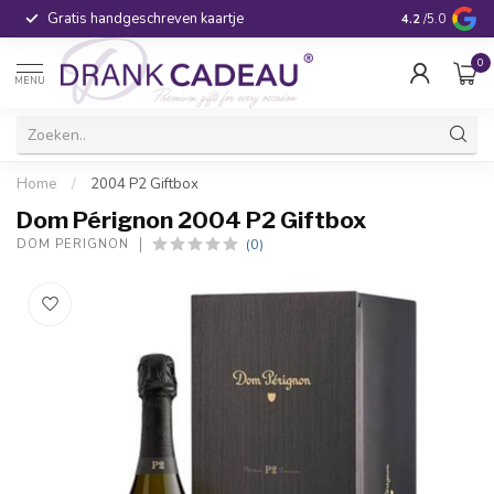
Gratis handgeschreven kaartje
Voor 16:00 be
4.2
/5.0
0
MENU
Home
/
2004 P2 Giftbox
Dom Pérignon 2004 P2 Giftbox
(0)
DOM PÉRIGNON