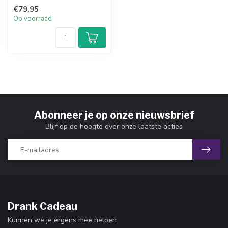
cadeau. Delas Crozes-
€79,95
Hermit...
Op voorraad
Abonneer je op onze nieuwsbrief
Blijf op de hoogte over onze laatste acties
Drank Cadeau
Kunnen we je ergens mee helpen