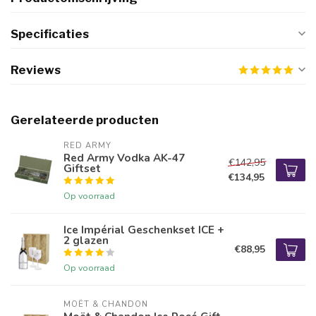
Specificaties
Reviews
Gerelateerde producten
RED ARMY
Red Army Vodka AK-47
€142,95
Giftset
€134,95
Op voorraad
Ice Impérial Geschenkset ICE +
2 glazen
€88,95
Op voorraad
MOËT & CHANDON