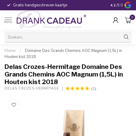
Gratis handgeschreven kaartje
Voor 16:00 be
4.2
/5.0
0
MENU
Home
/
Domaine Des Grands Chemins AOC Magnum (1,5L) in
Houten kist 2018
Delas Crozes-Hermitage Domaine Des
Grands Chemins AOC Magnum (1,5L) in
Houten kist 2018
(1)
DELAS CROZES-HERMITAGE