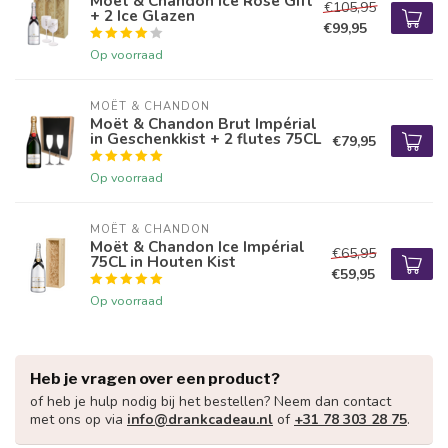
Moët & Chandon Ice Rosé Gift
€105,95
+ 2 Ice Glazen
€99,95
Op voorraad
MOËT & CHANDON
Moët & Chandon Brut Impérial
in Geschenkkist + 2 flutes 75CL
€79,95
Op voorraad
MOËT & CHANDON
Moët & Chandon Ice Impérial
€65,95
75CL in Houten Kist
€59,95
Op voorraad
Heb je vragen over een product?
of heb je hulp nodig bij het bestellen? Neem dan contact
met ons op via
info@drankcadeau.nl
of
+31 78 303 28 75
.