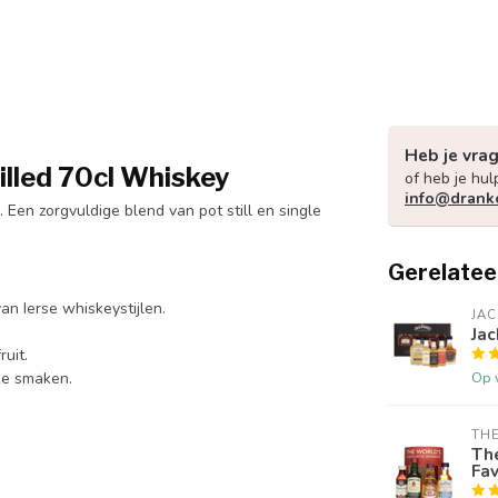
Heb je vra
illed 70cl Whiskey
of heb je hul
info@drank
. Een zorgvuldige blend van pot still en single
Gerelatee
n Ierse whiskeystijlen.
JAC
Jac
uit.
Op 
jke smaken.
THE
Th
Fav