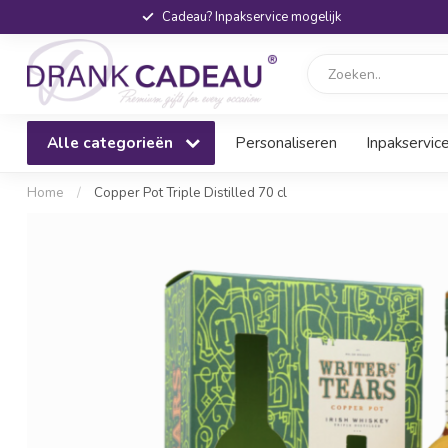
Cadeau? Inpakservice mogelijk
Alle categorieën
Personaliseren
Inpakservic
Home
/
Copper Pot Triple Distilled 70 cl