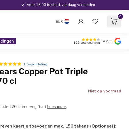
Voor 16:00 besteld, vandaag verzonden
0
EUR
edingen
4.2
/5
109
beoordelingen
1 beoordeling
ears Copper Pot Triple
70 cl
Niet op voorraad
tilled 70 cl in een giftset
Lees meer
.
reven kaartje toevoegen max. 150 tekens (Optioneel)::