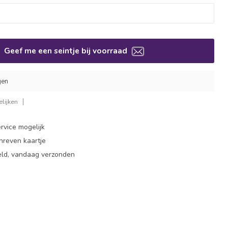
Geef me een seintje bij voorraad
gen
lijken
rvice mogelijk
hreven kaartje
eld, vandaag verzonden