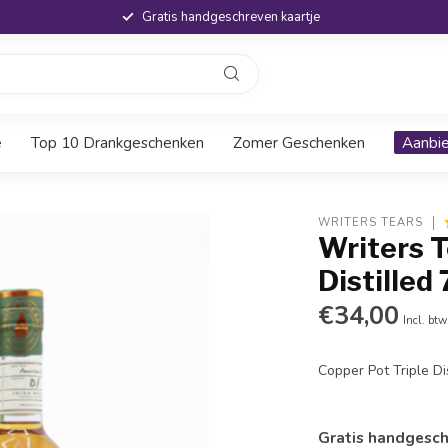
Gratis handgeschreven kaartje
e
Top 10 Drankgeschenken
Zomer Geschenken
Aanbi
WRITERS TEARS
Writers T
Distilled 
€34,00
Incl. btw
Copper Pot Triple Dis
Gratis handgesch