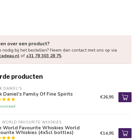
gen over een product?
p nodig bij het bestellen? Neem dan contact met ons op via
cadeau.nl
of
+31 78 303 28 75
.
rde producten
K DANIEL'S
k Daniel's Family Of Fine Spirits
€26,95
voorraad
 WORLD FAVOURITE WHISKIES
e World Favourite Whiskies World
ourite Whiskies (4x5cl bottles)
€14,95