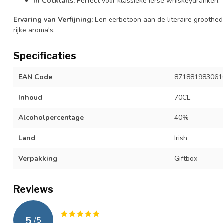
In Cocktails:
Perfect voor klassieke Ierse whiskeydranken.
Ervaring van Verfijning:
Een eerbetoon aan de literaire groothede
rijke aroma's.
Specificaties
EAN Code
871881983061
Inhoud
70CL
Alcoholpercentage
40%
Land
Irish
Verpakking
Giftbox
Reviews
5
/
5