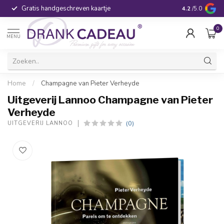
Gratis handgeschreven kaartje
Voor 16:00 be
4.2
/5.0
0
MENU
Home
/
Champagne van Pieter Verheyde
Uitgeverij Lannoo Champagne van Pieter
Verheyde
(0)
UITGEVERIJ LANNOO