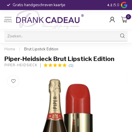
Gratis handgeschreven kaartje
Voor 16:00 be
4.2
/5.0
0
MENU
Home
/
Brut Lipstick Edition
Piper-Heidsieck Brut Lipstick Edition
(1)
PIPER-HEIDSIECK