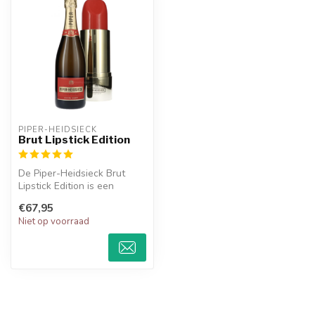
PIPER-HEIDSIECK
Brut Lipstick Edition
De Piper-Heidsieck Brut
Lipstick Edition is een
heerlijke champagne en
€67,95
heeft ton...
Niet op voorraad