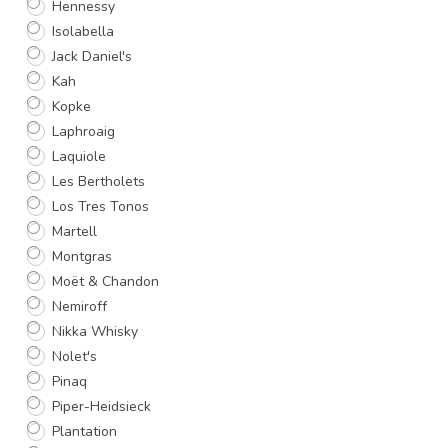
Hennessy
Isolabella
Jack Daniel's
Kah
Kopke
Laphroaig
Laquiole
Les Bertholets
Los Tres Tonos
Martell
Montgras
Moët & Chandon
Nemiroff
Nikka Whisky
Nolet's
Pinaq
Piper-Heidsieck
Plantation