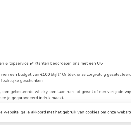
zen & topservice ✔️ Klanten beoordelen ons met een 8,6!
binnen een budget van
€100
blijft? Ontdek onze zorgvuldig geselecteerd
of zakelijke geschenken.
n gelimiteerde whisky, een luxe rum- of ginset of een verfijnde wij
mee je gegarandeerd indruk maakt.
lijke boodschap toe of kies voor een luxe verpakking passend bij het 
e website, ga je akkoord met het gebruik van cookies om onze websit