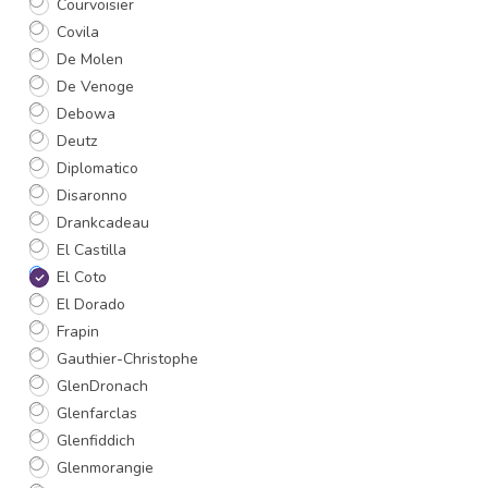
Courvoisier
Covila
De Molen
De Venoge
Debowa
Deutz
Diplomatico
Disaronno
Drankcadeau
El Castilla
El Coto
El Dorado
Frapin
Gauthier-Christophe
GlenDronach
Glenfarclas
Glenfiddich
Glenmorangie