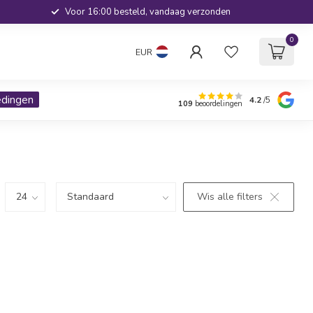
Voor 16:00 besteld, vandaag verzonden
0
EUR
edingen
4.2
/5
109
beoordelingen
Wis alle filters