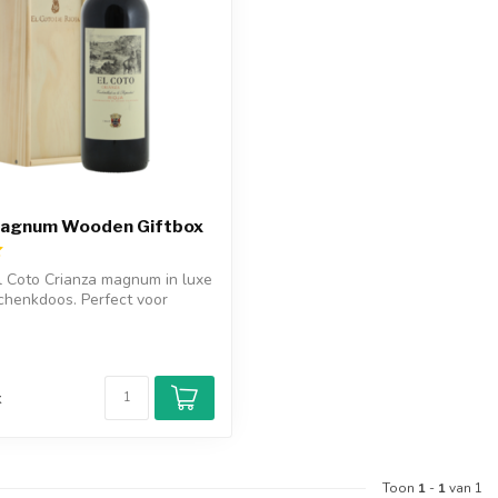
Magnum Wooden Giftbox
l Coto Crianza magnum in luxe
chenkdoos. Perfect voor
d
k
Toon
1
-
1
van 1