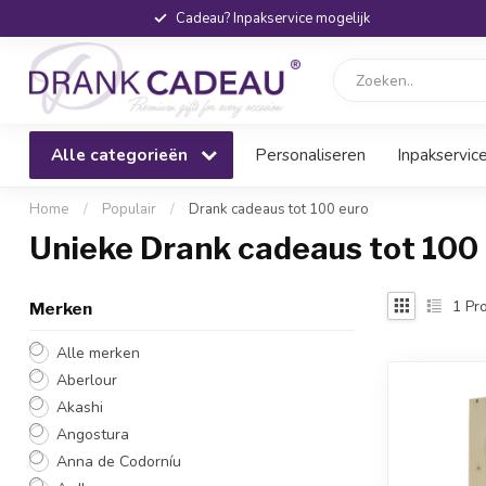
Cadeau? Inpakservice mogelijk
Alle categorieën
Personaliseren
Inpakservic
Home
/
Populair
/
Drank cadeaus tot 100 euro
Unieke Drank cadeaus tot 100
1
Pro
Merken
Alle merken
Aberlour
Akashi
Angostura
Anna de Codorníu