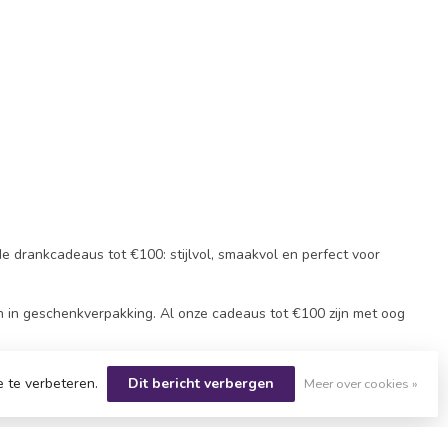
e drankcadeaus tot €100: stijlvol, smaakvol en perfect voor
n in geschenkverpakking. Al onze cadeaus tot €100 zijn met oog
moment. Zo geef je een exclusief en persoonlijk geschenk, zonder
e te verbeteren.
Dit bericht verbergen
Meer over cookies »