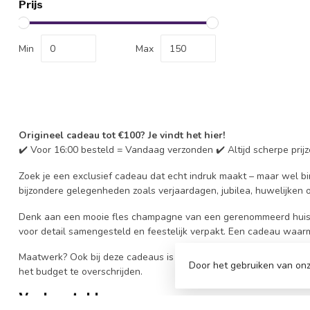
Prijs
Min
Max
Origineel cadeau tot €100? Je vindt het hier!
✔️ Voor 16:00 besteld = Vandaag verzonden ✔️ Altijd scherpe prij
Zoek je een exclusief cadeau dat echt indruk maakt – maar wel 
bijzondere gelegenheden zoals verjaardagen, jubilea, huwelijken 
Denk aan een mooie fles champagne van een gerenommeerd huis, ee
voor detail samengesteld en feestelijk verpakt. Een cadeau waar
Maatwerk? Ook bij deze cadeaus is dat mogelijk. Voeg een persoon
Door het gebruiken van onz
het budget te overschrijden.
Veelgestelde vragen