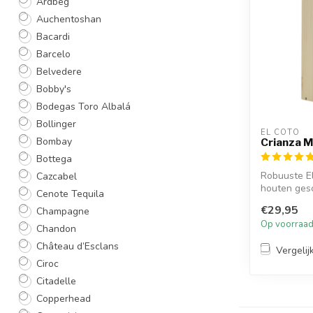
Ardbeg
Auchentoshan
Bacardi
Barcelo
Belvedere
Bobby's
Bodegas Toro Albalá
Bollinger
EL COTO
Bombay
Crianza 
Bottega
Robuuste E
Cazcabel
houten ges
Cenote Tequila
feeste...
€29,95
Champagne
Op voorraa
Chandon
Château d’Esclans
Vergelij
Ciroc
Citadelle
Copperhead