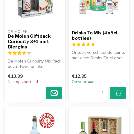
DE MOLEN
Drinks To Mix (4x5cl
De Molen Giftpack
bottles)
Curiosity 3+1 met
Bierglas
Ontdek verschillende spirits
met deze Drinks To Mix set
De Molen Curiosity Mix Pack
van 4 x 5cl. Perfect om ...
bevat twee unieke
speciaalbieren en een
€13,99
€12,95
exclusief gl...
Niet op voorraad
Op voorraad