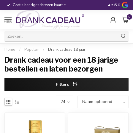
Gratis handgeschreven kaartje
Voor 16:00 be
4.2
/5.0
0
MENU
Home
/
Populair
/
Drank cadeau 18 jaar
Drank cadeau voor een 18 jarige
bestellen en laten bezorgen
Filters