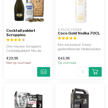
3 KILOS VODKA
Cocktail pakket
Coco Gold Vodka 70CL
Scroppino
Een exclusieve 5 keer
Ons nieuwe Scroppino
gedestilleerde Nederlandse
Cocktailpakket!: Mix de
Premium Vodka met
perfecte Scroppino thuis
heerlijke kok...
€29,95
€43,95
met Toso P...
Niet op voorraad
Op voorraad