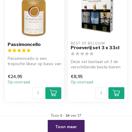
BEST OF BELGIUM
Passimoncello
Proeverij set 3 x 33cl
Passimoncello is een
Deze set bestaat uit 3 de
tropische likeur op basis van
verschillende beste bieren
passievrucht. Fris, fruitig e...
uit België. Perfect cadeau ...
€24,95
€8,95
Op voorraad
Op voorraad
Toon
1
-
24
van 37
Toon meer