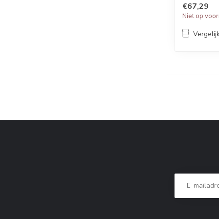
€67,29
Niet op voo
Vergelij