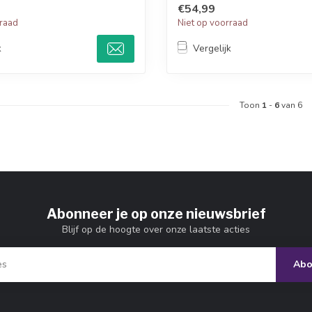
€54,99
rraad
Niet op voorraad
k
Vergelijk
Toon
1
-
6
van 6
Abonneer je op onze nieuwsbrief
Blijf op de hoogte over onze laatste acties
Abo