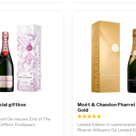
ial giftbox
Moët & Chandon Pharrel 
Gold
tion! De nieuwe End of The
Giftbox. Eindejaars
Limited Edition in samenwerki
...
Pharrel Williams! De Limited E
omvatt...