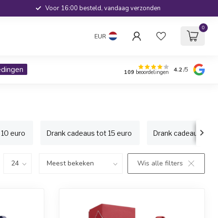
Voor 16:00 besteld, vandaag verzonden
0
EUR
edingen
4.2
/5
109
beoordelingen
 10 euro
Drank cadeaus tot 15 euro
Drank cadeaus tot 
Wis alle filters