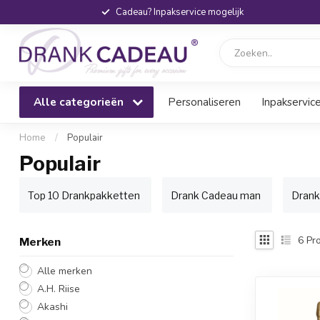
Cadeau? Inpakservice mogelijk
Alle categorieën
Personaliseren
Inpakservic
Home
/
Populair
Populair
Top 10 Drankpakketten
Drank Cadeau man
Drank
6
Pro
Merken
Alle merken
A.H. Riise
Akashi