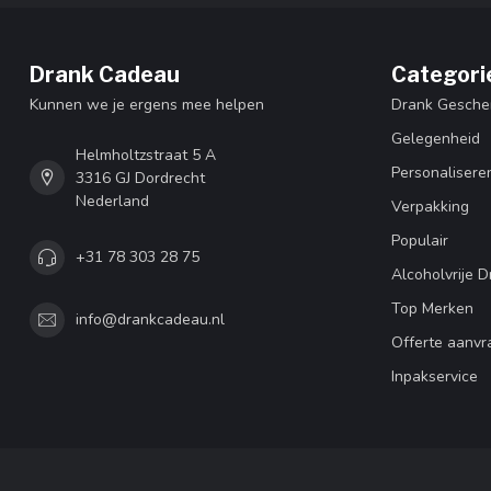
Drank Cadeau
Categori
Kunnen we je ergens mee helpen
Drank Gesche
Gelegenheid
Helmholtzstraat 5 A
Personalisere
3316 GJ Dordrecht
Nederland
Verpakking
Populair
+31 78 303 28 75
Alcoholvrije D
Top Merken
info@drankcadeau.nl
Offerte aanvr
Inpakservice