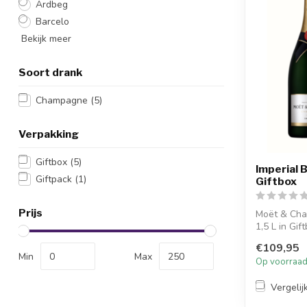
Ardbeg
Barcelo
Bekijk meer
Soort drank
Champagne
(5)
Verpakking
Giftbox
(5)
Imperial 
Giftpack
(1)
Giftbox
Prijs
Moët & Cha
1,5 L in Gif
champagne .
€109,95
Min
Max
Op voorraa
Vergelij