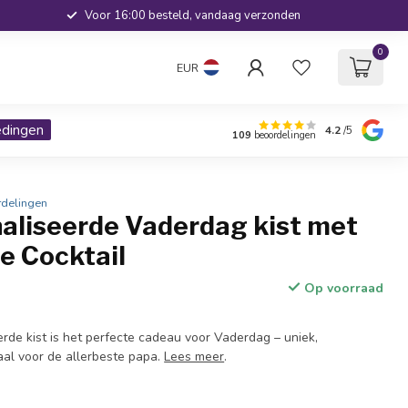
Voor 16:00 besteld, vandaag verzonden
0
EUR
edingen
4.2
/5
109
beoordelingen
rdelingen
aliseerde Vaderdag kist met
e Cocktail
Op voorraad
rde kist is het perfecte cadeau voor Vaderdag – uniek,
aal voor de allerbeste papa.
Lees meer
.