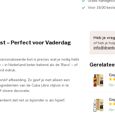
Gratis handgesc
Voor 16:00 best
Heb je vra
ist – Perfect voor Vaderdag
of heb je hul
info@drank
rsonaliseerde kist is precies wat je nodig hebt.
Gerelatee
e – in Nederland beter bekend als de 'Baco' – of
rd indruk.
Ge
 en/of afbeelding. Zo geef je niet alleen een
Op 
grediënten van de Cuba Libre stijlvol in te
 stoere decoratie.
Ge
ient dat net zo bijzonder is als hijzelf.
Op 