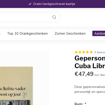
Gratis handgeschreven kaartje
e
Top 10 Drankgeschenken
Zomer Geschenken
Aanbi
2 beoo
Geperson
Cuba Libr
€47,49
Incl. btw
Deze gepersonalisee
persoonlijk en speci
Rum:
*