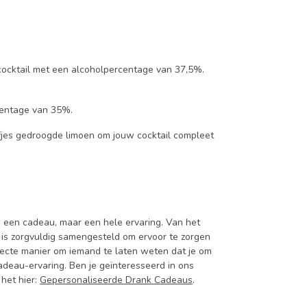
 cocktail met een alcoholpercentage van 37,5%.
centage van 35%.
jfjes gedroogde limoen om jouw cocktail compleet
en een cadeau, maar een hele ervaring. Van het
il is zorgvuldig samengesteld om ervoor te zorgen
rfecte manier om iemand te laten weten dat je om
adeau-ervaring. Ben je geïnteresseerd in ons
het hier:
Gepersonaliseerde Drank Cadeaus
.