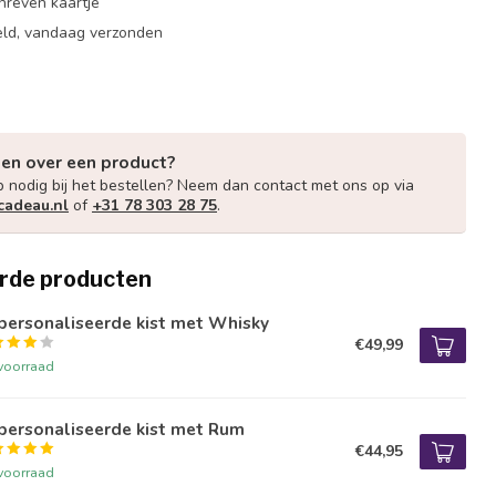
hreven kaartje
eld, vandaag verzonden
gen over een product?
p nodig bij het bestellen? Neem dan contact met ons op via
cadeau.nl
of
+31 78 303 28 75
.
rde producten
personaliseerde kist met Whisky
€49,99
voorraad
personaliseerde kist met Rum
€44,95
voorraad